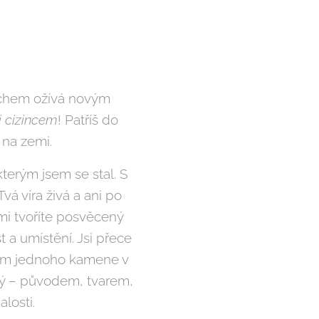
chem ožívá novým
i cizincem
! Patříš do
 na zemi.
terým jsem se stal. S
vá víra živá a ani po
mi tvoříte posvěcený
 a umístění. Jsi přece
ýznam jednoho kamene v
jiný – původem, tvarem,
alosti.