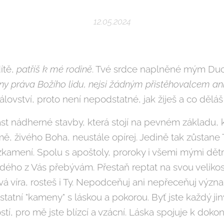
12.05.2024
ítě,
patříš k mé rodině
. Tvé srdce naplněné mým Du
y práva Božího lidu, nejsi žádným přistěhovalcem an
lovství, proto není nepodstatné, jak žiješ a co děláš
ást nádherné stavby, která stojí na pevném základu, k
, živého Boha, neustále opírej. Jedině tak zůstane T
kamení. Spolu s apoštoly, proroky i všemi mými dět
ého z Vás přebývám. Přestaň reptat na svou velikost
e Tvá víra, rosteš i Ty. Nepodceňuj ani nepřeceňuj v
ostatní "kameny" s láskou a pokorou. Byť jste každý 
stí, pro mě jste blízcí a vzácní. Láska spojuje k dokon