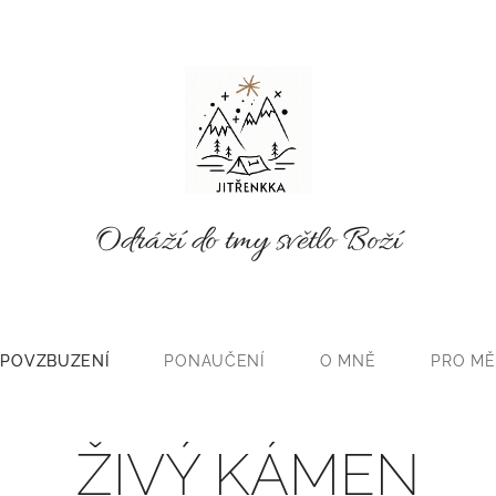
Odráží do tmy světlo Boží
POVZBUZENÍ
PONAUČENÍ
O MNĚ
PRO MĚ
ŽIVÝ KÁMEN