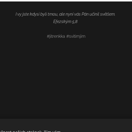
I vy jste kdysi byli tmou, ale nyní vás Pán učinil světlem.
Efezským 5,8
#jitrenkka #svitimjim