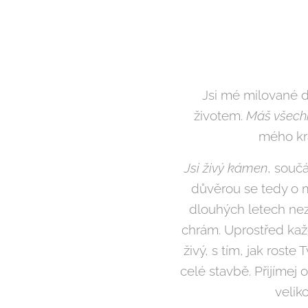
Jsi mé milované d
životem.
Máš všechn
mého krá
Jsi živý kámen
, souč
důvěrou se tedy o mě
dlouhých letech nez
chrám. Uprostřed každ
živý, s tím, jak rost
celé stavbě. Přijímej 
veliko