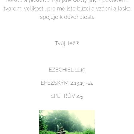
láskou a pokorou. Byť jste každý jiný - původem,
tvarem, velikostí, pro mě jste blízcí a vzácní a láska
spojuje k dokonalosti.
Tvůj Ježíš
EZECHIEL 11,19
EFEZSKÝM 2,13.19-22
1.PETRŮV 2,5