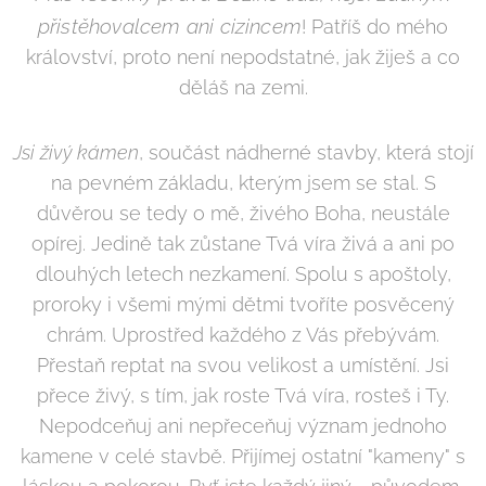
přistěhovalcem ani cizincem
! Patříš do mého
království, proto není nepodstatné, jak žiješ a co
děláš na zemi.
Jsi živý kámen
, součást nádherné stavby, která stojí
na pevném základu, kterým jsem se stal. S
důvěrou se tedy o mě, živého Boha, neustále
opírej. Jedině tak zůstane Tvá víra živá a ani po
dlouhých letech nezkamení. Spolu s apoštoly,
proroky i všemi mými dětmi tvoříte posvěcený
chrám. Uprostřed každého z Vás přebývám.
Přestaň reptat na svou velikost a umístění. Jsi
přece živý, s tím, jak roste Tvá víra, rosteš i Ty.
Nepodceňuj ani nepřeceňuj význam jednoho
kamene v celé stavbě. Přijímej ostatní "kameny" s