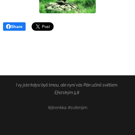
Share
I vy jste kdysi byli tmou, ale nyní vás Pán učinil světlem.
Efezským 5,8
#jitrenkka #svitimjim