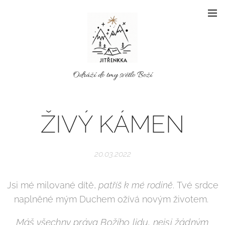
Odráží do tmy světlo Boží
ŽIVÝ KÁMEN
20.03.2022
Jsi mé milované dítě,
patříš k mé rodině
. Tvé srdce
naplněné mým Duchem ožívá novým životem.
Máš všechny práva Božího lidu, nejsi žádným