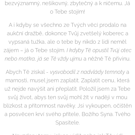
bezvýznamný, nešikovný, zbytečný a k ničemu. Já
o Tebe stojím!
A i kdyby se všechno ze Tvých věcí prodalo na
aukční dražbě, dokonce Tvůj zvetšelý koberec a
vypsaná tužka, ale o tebe by nikdo z lidí neměl
zájem – já o Tebe stojím.
I kdyby Tě opustil Tvůj otec
nebo matka, já se Tě vždy ujmu
a něžně Tě přivinu.
Abych Tě získal -
vysvobodil z nadvlády temnoty
a
marnosti, musel jsem zaplatit. Zaplatit cenu, která
už nejde navýšit ani přeplatit. Položil jsem za Tebe
svůj život, abys ten svůj mohl žít v naději v mou
blízkost a přítomnost navěky. Jsi vykoupen, očištěn
a posvěcen krví svého přítele, Božího Syna. Tvého
Spasitele.