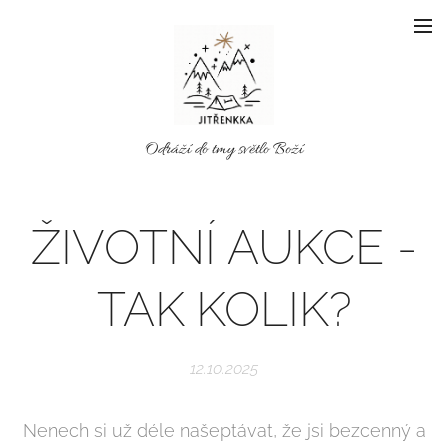
Odráží do tmy světlo Boží
ŽIVOTNÍ AUKCE -
TAK KOLIK?
12.10.2025
Nenech si už déle našeptávat, že jsi bezcenný a