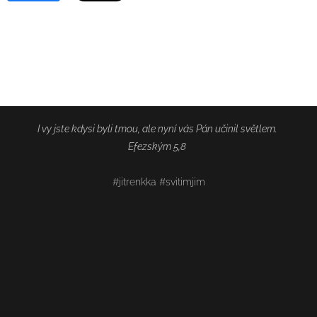
I vy jste kdysi byli tmou, ale nyní vás Pán učinil světlem.
Efezským 5,8
#jitrenkka #svitimjim