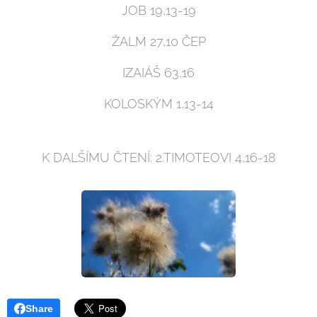
JOB 19,13-19
ŽALM 27,10 ČEP
IZAIÁŠ 63,16
KOLOSKÝM 1,13-14
K DALŠÍMU ČTENÍ: 2.TIMOTEOVI 4,16-18
Share