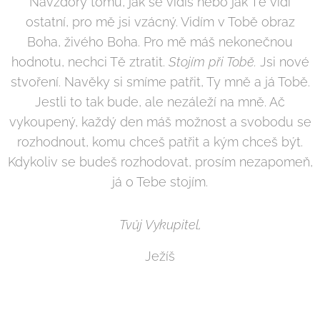
Navzdory tomu, jak se vidíš nebo jak Tě vidí
ostatní, pro mě jsi vzácný. Vidím v Tobě obraz
Boha, živého Boha. Pro mě máš nekonečnou
hodnotu, nechci Tě ztratit.
Stojím při Tobě.
Jsi nové
stvoření. Navěky si smíme patřit, Ty mně a já Tobě.
Jestli to tak bude, ale nezáleží na mně. Ač
vykoupený, každý den máš možnost a svobodu se
rozhodnout, komu chceš patřit a kým chceš být.
Kdykoliv se budeš rozhodovat, prosím nezapomeň,
já o Tebe stojím.
Tvůj Vykupitel,
Ježíš