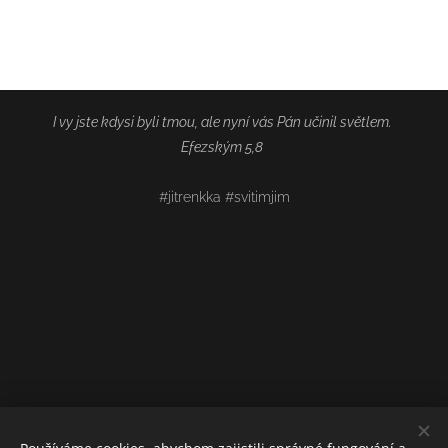
I vy jste kdysi byli tmou, ale nyní vás Pán učinil světlem.
Efezským 5,8
#jitrenkka #svitimjim