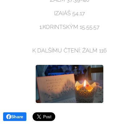
IZAIÁŠ 54,17
1.KORINTSKÝM 15,55.57
K DALŠÍMU ČTENÍ: ŽALM 116
Share