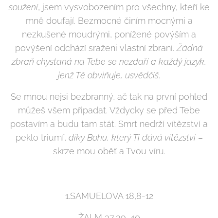
soužení
, jsem vysvobozením pro všechny, kteří ke
mně doufají. Bezmocné činím mocnými a
nezkušené moudrými, ponížené povýším a
povýšení odchází sraženi vlastní zbraní.
Žádná
zbraň chystaná na Tebe se nezdaří a každý jazyk,
jenž Tě obviňuje, usvědčíš
.
Se mnou nejsi bezbranný, ač tak na první pohled
můžeš všem připadat. Vždycky se před Tebe
postavím a budu tam stát. Smrt nedrží vítězství a
peklo triumf,
díky Bohu, který Ti
dává vítězství
–
skrze mou oběť a Tvou víru.
1.SAMUELOVA 18,8-12
ŽALM 37,39-40