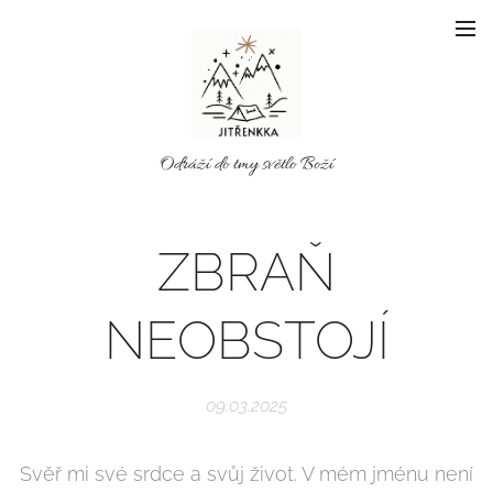
Odráží do tmy světlo Boží
ZBRAŇ
NEOBSTOJÍ
09.03.2025
Svěř mi své srdce a svůj život. V mém jménu není