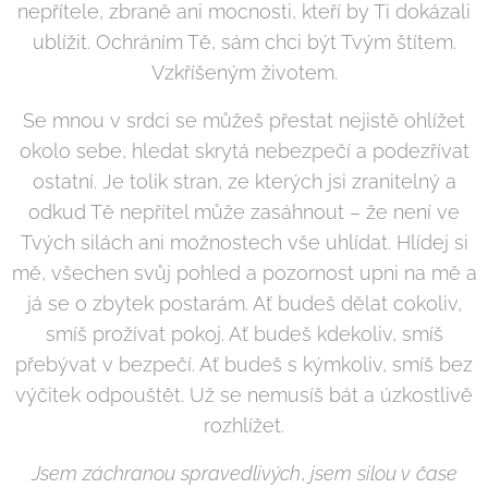
nepřítele, zbraně ani mocnosti, kteří by Ti dokázali
ublížit. Ochráním Tě, sám chci být Tvým štítem.
Vzkříšeným životem.
Se mnou v srdci se můžeš přestat nejistě ohlížet
okolo sebe, hledat skrytá nebezpečí a podezřívat
ostatní. Je tolik stran, ze kterých jsi zranitelný a
odkud Tě nepřítel může zasáhnout – že není ve
Tvých silách ani možnostech vše uhlídat. Hlídej si
mě, všechen svůj pohled a pozornost upni na mě a
já se o zbytek postarám. Ať budeš dělat cokoliv,
smíš prožívat pokoj. Ať budeš kdekoliv, smíš
přebývat v bezpečí. Ať budeš s kýmkoliv, smíš bez
výčitek odpouštět. Už se nemusíš bát a úzkostlivě
rozhlížet.
Jsem záchranou spravedlivých
,
jsem silou v čase