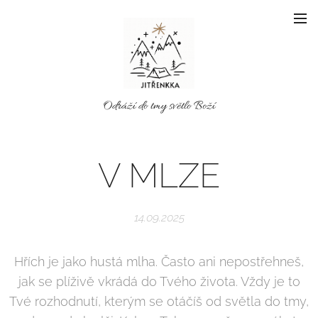
Odráží do tmy světlo Boží
V MLZE
14.09.2025
Hřích je jako hustá mlha. Často ani nepostřehneš,
jak se plíživě vkrádá do Tvého života. Vždy je to
Tvé rozhodnutí, kterým se otáčíš od světla do tmy,