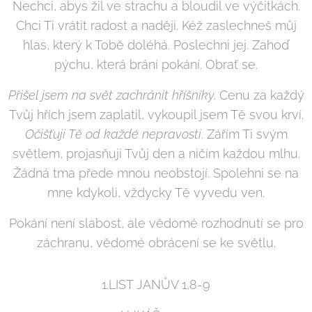
Nechci, abys žil ve strachu a bloudil ve výčitkách.
Chci Ti vrátit radost a naději. Kéž zaslechneš můj
hlas, který k Tobě doléhá. Poslechni jej. Zahoď
pýchu, která brání pokání. Obrať se.
Přišel jsem na svět zachránit hříšníky
. Cenu za každý
Tvůj hřích jsem zaplatil, vykoupil jsem Tě svou krví.
Očišťuji Tě od každé nepravosti
. Zářím Ti svým
světlem, projasňuji Tvůj den a ničím každou mlhu.
Žádná tma přede mnou neobstojí. Spolehni se na
mne kdykoli, vždycky Tě vyvedu ven.
Pokání není slabost, ale vědomé rozhodnutí se pro
záchranu, vědomé obrácení se ke světlu.
1.LIST JANŮV 1,8-9