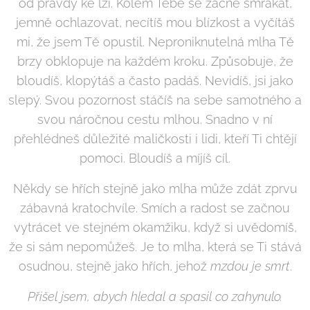
od pravdy ke lži. Kolem Tebe se začne smrákat,
jemně ochlazovat, necítíš mou blízkost a vyčítáš
mi, že jsem Tě opustil. Neproniknutelná mlha Tě
brzy obklopuje na každém kroku. Způsobuje, že
bloudíš, klopýtáš a často padáš. Nevidíš, jsi jako
slepý. Svou pozornost stáčíš na sebe samotného a
svou náročnou cestu mlhou. Snadno v ní
přehlédneš důležité maličkosti i lidi, kteří Ti chtějí
pomoci. Bloudíš a míjíš cíl.
Někdy se hřích stejně jako mlha může zdát zprvu
zábavná kratochvíle. Smích a radost se začnou
vytrácet ve stejném okamžiku, když si uvědomíš,
že si sám nepomůžeš. Je to mlha, která se Ti stává
osudnou, stejně jako hřích, jehož
mzdou je smrt
.
Přišel jsem, abych hledal a spasil co zahynulo.