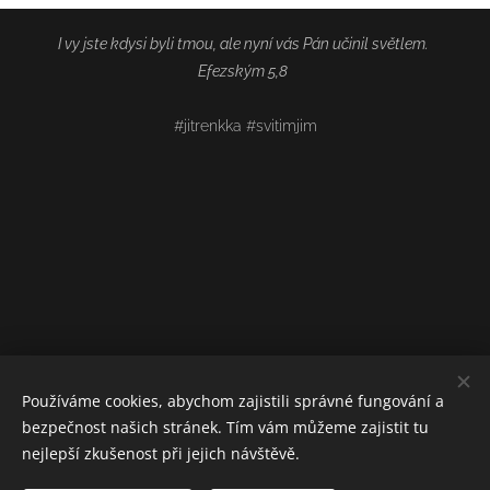
I vy jste kdysi byli tmou, ale nyní vás Pán učinil světlem.
Efezským 5,8
#jitrenkka #svitimjim
Používáme cookies, abychom zajistili správné fungování a
bezpečnost našich stránek. Tím vám můžeme zajistit tu
nejlepší zkušenost při jejich návštěvě.