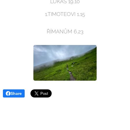
LUKÁŠ 19,10
1.TIMOTEOVI 1,15
ŘÍMANŮM 6,23
Share