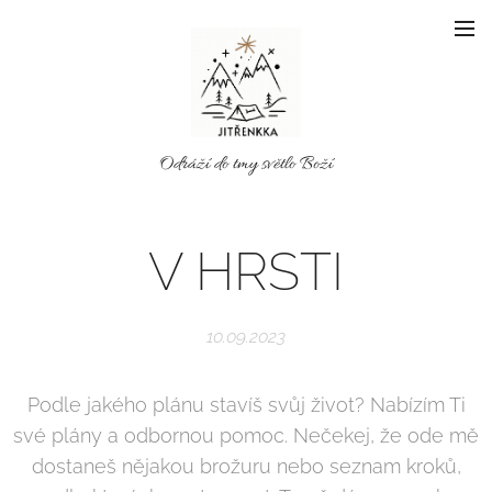
Odráží do tmy světlo Boží
V HRSTI
10.09.2023
Podle jakého plánu stavíš svůj život? Nabízím Ti
své plány a odbornou pomoc. Nečekej, že ode mě
dostaneš nějakou brožuru nebo seznam kroků,