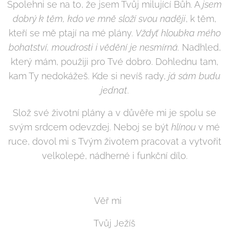
Spolehni se na to, že jsem Tvůj milující Bůh. A
jsem
dobrý k těm, kdo ve mně složí svou naději
, k těm,
kteří se mě ptají na mé plány.
Vždyť hloubka mého
bohatství, moudrosti i vědění je nesmírná.
Nadhled,
který mám, použiji pro Tvé dobro. Dohlednu tam,
kam Ty nedokážeš. Kde si nevíš rady,
já sám budu
jednat
.
Slož své životní plány a v důvěře mi je spolu se
svým srdcem odevzdej. Neboj se být
hlínou
v mé
ruce, dovol mi s Tvým životem pracovat a vytvořit
velkolepé, nádherné i funkční dílo.
Věř mi 🖤
Tvůj Ježíš