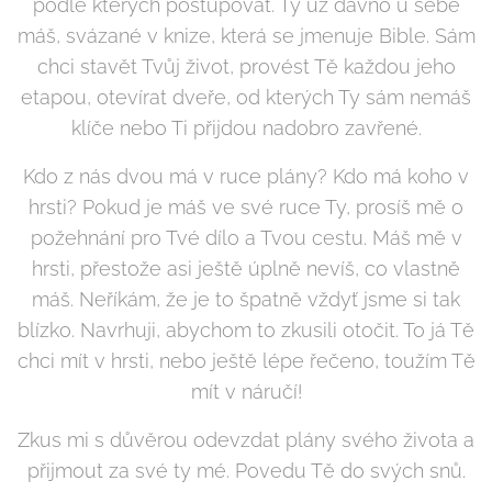
podle kterých postupovat. Ty už dávno u sebe
máš, svázané v knize, která se jmenuje Bible. Sám
chci stavět Tvůj život, provést Tě každou jeho
etapou, otevírat dveře, od kterých Ty sám nemáš
klíče nebo Ti přijdou nadobro zavřené.
Kdo z nás dvou má v ruce plány? Kdo má koho v
hrsti? Pokud je máš ve své ruce Ty, prosíš mě o
požehnání pro Tvé dílo a Tvou cestu. Máš mě v
hrsti, přestože asi ještě úplně nevíš, co vlastně
máš. Neříkám, že je to špatně vždyť jsme si tak
blízko. Navrhuji, abychom to zkusili otočit. To já Tě
chci mít v hrsti, nebo ještě lépe řečeno, toužím Tě
mít v náručí!
Zkus mi s důvěrou odevzdat plány svého života a
přijmout za své ty mé. Povedu Tě do svých snů.