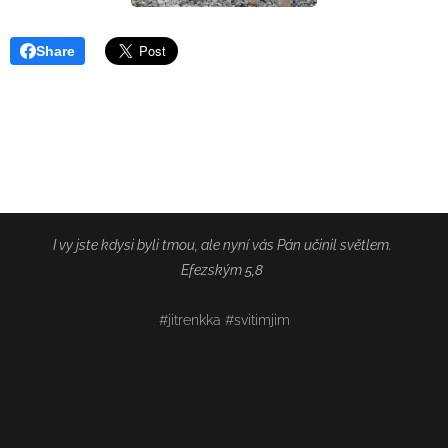
Share
I vy jste kdysi byli tmou, ale nyní vás Pán učinil světlem.
Efezským 5,8
#jitrenkka #svitimjim