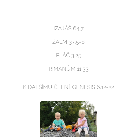
IZAJÁŠ 64,7
ŽALM 37,5-6
PLÁČ 3,25
ŘÍMANŮM 11,33
K DALŠÍMU ČTENÍ: GENESIS 6,12-22