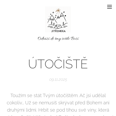
Odráží do tmy světlo Boží
ÚTOČIŠTĚ
09.11.2025
Toužím se stát Tvým útočištěm. Ač jsi udělal
cokoliv… Už se nemusíš skrývat před Bohem ani
druhými lidmi. Hrbit se pod tíhou své viny, která