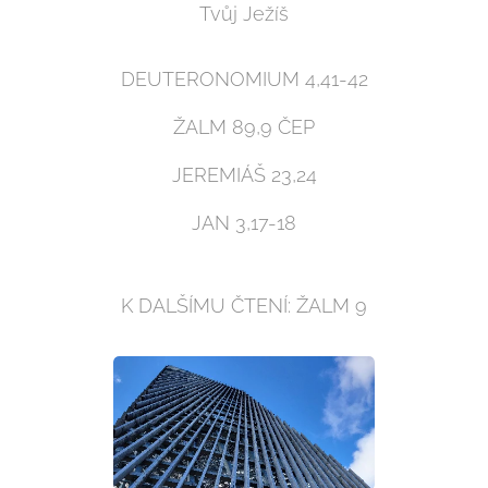
Tvůj Ježíš
DEUTERONOMIUM 4,41-42
ŽALM 89,9 ČEP
JEREMIÁŠ 23,24
JAN 3,17-18
K DALŠÍMU ČTENÍ: ŽALM 9