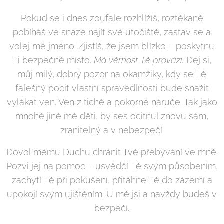
Pokud se i dnes zoufale rozhlížíš, roztěkaně
pobíháš ve snaze najít své útočiště, zastav se a
volej mé jméno. Zjistíš, že jsem blízko – poskytnu
Ti bezpečné místo.
Má věrnost Tě provází.
Dej si,
můj milý, dobrý pozor na okamžiky, kdy se Tě
falešný pocit vlastní spravedlnosti bude snažit
vylákat ven. Ven z tiché a pokorné náruče. Tak jako
mnohé jiné mé děti, by ses ocitnul znovu sám,
zranitelný a v nebezpečí.
Dovol mému Duchu chránit Tvé přebývání ve mně.
Pozvi jej na pomoc – usvědčí Tě svým působením,
zachytí Tě při pokušení, přitáhne Tě do zázemí a
upokojí svým ujištěním. U mě jsi a navždy budeš v
bezpečí.