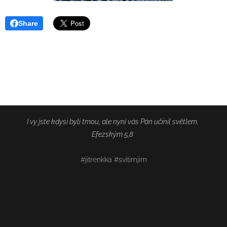
Share
I vy jste kdysi byli tmou, ale nyní vás Pán učinil světlem.
Efezským 5,8
#jitrenkka #svitimjim