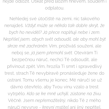
nejde odložit. Utíkat před Božím hněvem, soudem i
odplatou.
Nehledej své útočiště na zemi, nic takového
nenajdeš.
Vždyť může se někdo tak dobře skrýt, že
bych ho neviděl? Já přece naplňuji nebe i zem
.
Nepřišel jsem, abych svět odsoudil, ale aby mohl být
skrze mě zachráněn
. Vím, prožíváš soužení, ale
neboj se,
já jsem přemohl svět
. Otevírám Ti
bezpečnou náruč, nechci Tě odsoudit, ale
přivinout zpět. Vím, hrozila Ti smrt i spravedlivý
trest, strach Tě nevybíravě pronásleduje žene do
ústraní. Tomu všemu je konec. Mé náručí se už
dávno otevřelo, aby Tvou vinu vzalo a trest
vytrpělo.
Kdo se ke mně uchýlí, zůstane na živu.
Věčně. Jsem
nepřemožitelný
, nikdo Tě z mého
náručí nevyrve -
krevní mstitel
ani jiný nepřítel.