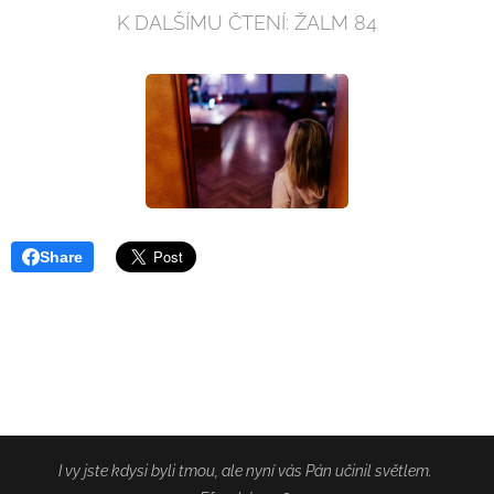
K DALŠÍMU ČTENÍ: ŽALM 84
Share
I vy jste kdysi byli tmou, ale nyní vás Pán učinil světlem.