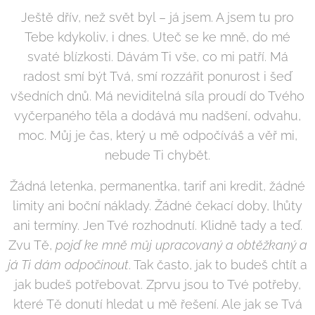
Ještě dřív, než svět byl – já jsem. A jsem tu pro
Tebe kdykoliv, i dnes. Uteč se ke mně, do mé
svaté blízkosti. Dávám Ti vše, co mi patří. Má
radost smí být Tvá, smí rozzářit ponurost i šeď
všedních dnů. Má neviditelná síla proudí do Tvého
vyčerpaného těla a dodává mu nadšení, odvahu,
moc. Můj je čas, který u mě odpočíváš a věř mi,
nebude Ti chybět.
Žádná letenka, permanentka, tarif ani kredit, žádné
limity ani boční náklady. Žádné čekací doby, lhůty
ani termíny. Jen Tvé rozhodnutí. Klidně tady a teď.
Zvu Tě,
pojď ke mně můj upracovaný a obtěžkaný a
já Ti dám odpočinout
. Tak často, jak to budeš chtít a
jak budeš potřebovat. Zprvu jsou to Tvé potřeby,
které Tě donutí hledat u mě řešení. Ale jak se Tvá