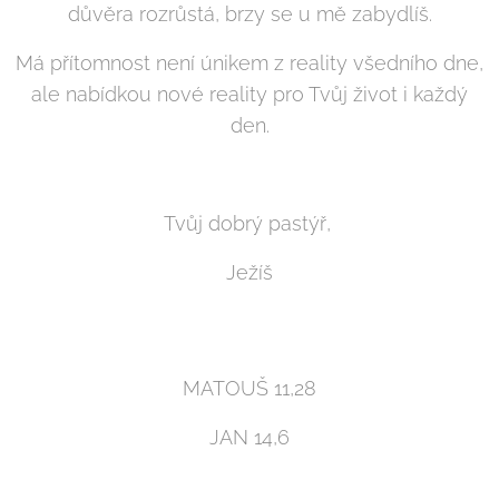
důvěra rozrůstá, brzy se u mě zabydlíš.
Má přítomnost není únikem z reality všedního dne,
ale nabídkou nové reality pro Tvůj život i každý
den.
Tvůj dobrý pastýř,
Ježíš
MATOUŠ 11,28
JAN 14,6