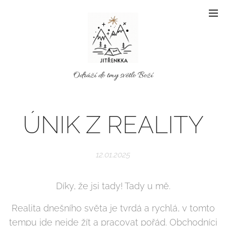
Odráží do tmy světlo Boží
ÚNIK Z REALITY
12.01.2025
Díky, že jsi tady! Tady u mě.
Realita dnešního světa je tvrdá a rychlá, v tomto
tempu jde nejde žít a pracovat pořád. Obchodníci