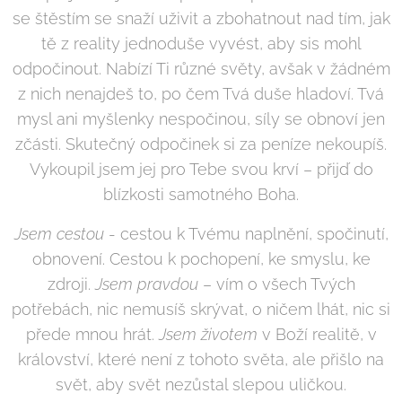
se štěstím se snaží uživit a zbohatnout nad tím, jak
tě z reality jednoduše vyvést, aby sis mohl
odpočinout. Nabízí Ti různé světy, avšak v žádném
z nich nenajdeš to, po čem Tvá duše hladoví. Tvá
mysl ani myšlenky nespočinou, síly se obnoví jen
zčásti. Skutečný odpočinek si za peníze nekoupíš.
Vykoupil jsem jej pro Tebe svou krví – přijď do
blízkosti samotného Boha.
Jsem cestou
- cestou k Tvému naplnění, spočinutí,
obnovení. Cestou k pochopení, ke smyslu, ke
zdroji.
Jsem pravdou
– vím o všech Tvých
potřebách, nic nemusíš skrývat, o ničem lhát, nic si
přede mnou hrát.
Jsem životem
v Boží realitě, v
království, které není z tohoto světa, ale přišlo na
svět, aby svět nezůstal slepou uličkou.