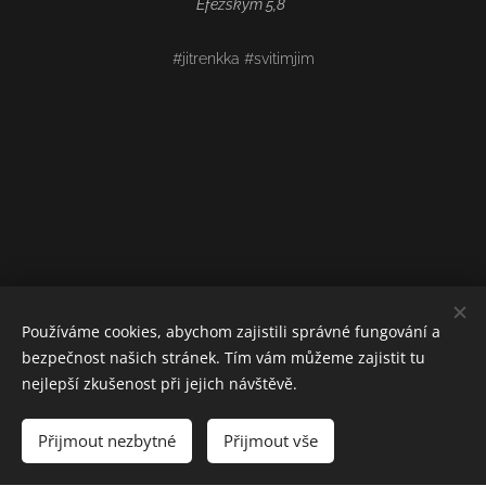
Efezským 5,8
#jitrenkka #svitimjim
Používáme cookies, abychom zajistili správné fungování a
bezpečnost našich stránek. Tím vám můžeme zajistit tu
nejlepší zkušenost při jejich návštěvě.
Přijmout nezbytné
Přijmout vše
Vytvořeno službou
Webnode
Cookies