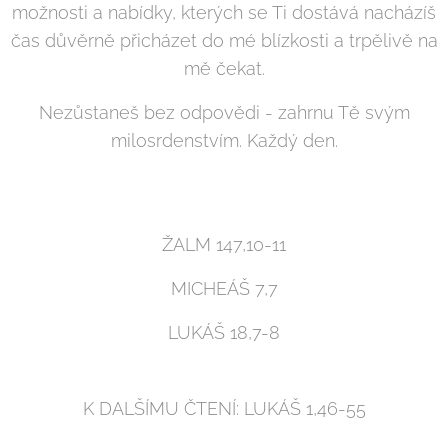
možnosti a nabídky, kterých se Ti dostává nacházíš
čas důvěrně přicházet do mé blízkosti a trpělivě na
mě čekat.
Nezůstaneš bez odpovědi - zahrnu Tě svým
milosrdenstvím. Každý den.
ŽALM 147,10-11
MICHEÁŠ 7,7
LUKÁŠ 18,7-8
K DALŠÍMU ČTENÍ: LUKÁŠ 1,46-55