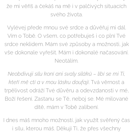
že mi věříš a čekáš na mě i v palčivých situacích
svého života.
Vylévej přede mnou své srdce a důvěřuj mi dál.
Vím o Tobě. O všem, co potřebuješ i co plní Tvé
srdce neklidem. Mám své způsoby a možnosti, jak
vše dokonale vyřešit. Mám i dokonalé načasování.
Neotálím.
Neobdivuji sílu koní ani svaly siláků – líbí se mi Ti,
kteří mě ctí a v mou lásku doufají
. Tvá věrnost a
trpělivost odráží Tvé důvěru a odevzdanosti v mé,
Boží řešení. Zastanu se Tě, neboj se. Mé milované
dítě, mám v Tobě zalíbení.
I dnes máš mnoho možností, jak využít svěřený čas
i sílu, kterou máš. Děkuji Ti, že přes všechny