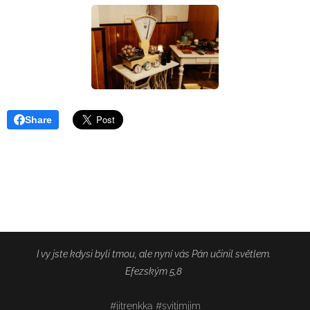
Share
I vy jste kdysi byli tmou, ale nyní vás Pán učinil světlem.
Efezským 5,8
#jitrenkka #svitimjim