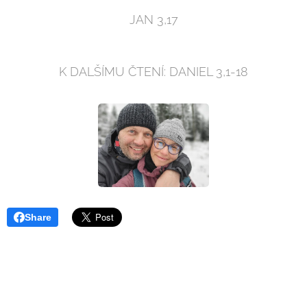
JAN 3,17
K DALŠÍMU ČTENÍ: DANIEL 3,1-18
Share