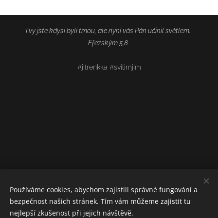
I vy jste kdysi byli tmou, ale nyní vás Pán učinil světlem.
Efezským 5,8
#jitrenkka #svitimjim
Používáme cookies, abychom zajistili správné fungování a
bezpečnost našich stránek. Tím vám můžeme zajistit tu
nejlepší zkušenost při jejich návštěvě.