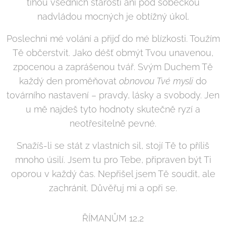
tíhou všedních starostí ani pod sobeckou
nadvládou mocných je obtížný úkol.
Poslechni mé volání a přijď do mé blízkosti. Toužím
Tě občerstvit. Jako déšť obmýt Tvou unavenou,
zpocenou a zaprášenou tvář. Svým Duchem Tě
každý den proměňovat
obnovou Tvé mysli
do
továrního nastavení – pravdy, lásky a svobody. Jen
u mě najdeš tyto hodnoty skutečně ryzí a
neotřesitelně pevné.
Snažíš-li se stát z vlastních sil, stojí Tě to příliš
mnoho úsilí. Jsem tu pro Tebe, připraven být Ti
oporou v každý čas. Nepřišel jsem Tě soudit, ale
zachránit. Důvěřuj mi a opři se.
ŘÍMANŮM 12,2