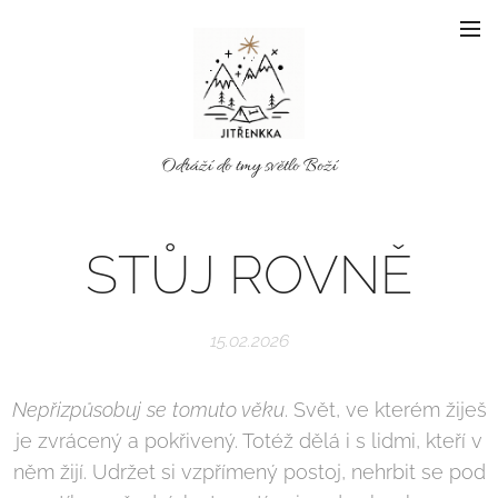
Odráží do tmy světlo Boží
STŮJ ROVNĚ
15.02.2026
Nepřizpůsobuj se tomuto věku
. Svět, ve kterém žiješ
je zvrácený a pokřivený. Totéž dělá i s lidmi, kteří v
něm žijí. Udržet si vzpřímený postoj, nehrbit se pod