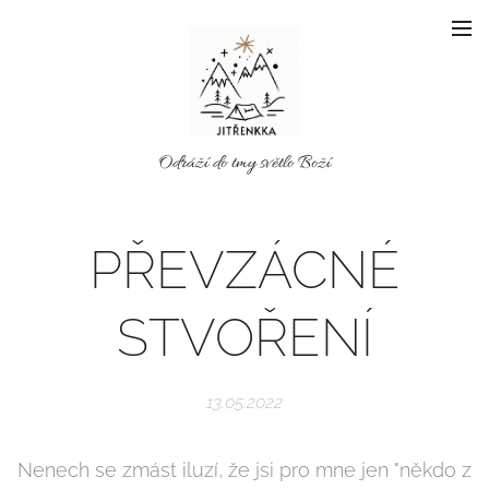
Odráží do tmy světlo Boží
PŘEVZÁCNÉ
STVOŘENÍ
13.05.2022
Nenech se zmást iluzí, že jsi pro mne jen "někdo z