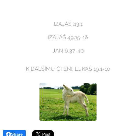
IZAJÁŠ 43,1
IZAJÁŠ 49,15-16
JAN 6,37-40
K DALŠÍMU ČTENÍ: LUKÁŠ 19,1-10
Share