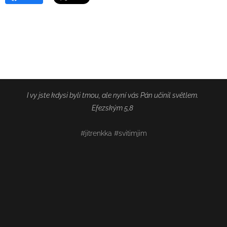
I vy jste kdysi byli tmou, ale nyní vás Pán učinil světlem.
Efezským 5,8
#jitrenkka #svitimjim