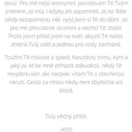
davu". Pro mě nejsi anonymní, povolávám Tě Tvým
jménem, jsi můj. I kdyby jiní zapomněli,
já na Tebe
nikdy nezapomenu. Hle, vyryl jsem si Tě do dlaní.
Jsi
pro mě převzácné stvoření a nechci Tě ztratit.
Proto jsem přišel jsem na svět, abych Tě našel,
změnil Tvůj úděl a jednou pro vždy zachránil.
Toužím Tě milovat a spasit. Navzdory tomu, kým a
jaký jsi. Ať ke mně přiházíš odkudkoli,
nikdy Tě
nevyženu ven
, ale naopak, vítám Tě s otevřenou
náručí. Cesta za mnou nikdy není zbytečná ani
slepá.
Tvůj věčný přítel,
Ježíš