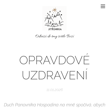
Odráží do tmy světlo Boží
OPRAVDOVÉ
UZDRAVENÍ
11.01.2026
Duch Panovníka Hospodina na mně spočívá, abych