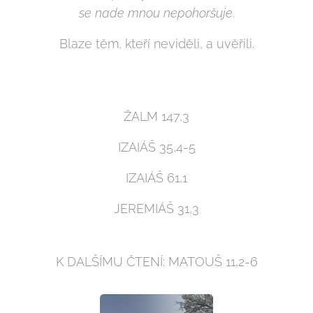
se nade mnou nepohoršuje
.
Blaze těm, kteří neviděli, a uvěřili.
ŽALM 147,3
IZAIÁŠ 35,4-5
IZAIÁŠ 61,1
JEREMIÁŠ 31,3
K DALŠÍMU ČTENÍ: MATOUŠ 11,2-6