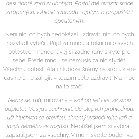
nesl dobré zprávy ubohým. Poslal mě ovázat srdce
ztrápených, vyhlásit svobodu zajatým a propuštění
spoutaným.
Není nic, co bych nedokázal uzdravit, nic, co bych
nezvládl vyléčit. Přijď za mnou a řekni mi o svých
bolestech, nenechávej si žádné rány skrytě pro
sebe. Přede mnou se nemusíš za nic stydět!
Všechnu bolest těla i hluboké šrámy na srdci, které
čas ne a ne zahojit – toužím cele uzdravit. Má moc
na to stačí.
Neboj se
, můj milovaný
– vzchop se!
Hle, se svou
odplatou Vás jdu zachránit.
Oči slepých prohlédnou,
uši hluchých se otevřou
,
chromý vyskočí jako laň a
jazyk němého se rozjásá
. Nepřišel jsem si vybírat,
zaplatil jsem za všechny. V mém světle bude Tvá