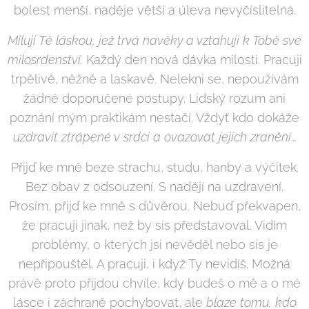
bolest menší, naděje větší a úleva nevyčíslitelná.
Miluji Tě láskou, jež trvá navěky a vztahuji k Tobě své
milosrdenství.
Každý den nová dávka milosti. Pracuji
trpělivě, něžně a laskavě. Nelekni se, nepoužívám
žádné doporučené postupy. Lidský rozum ani
poznání mým praktikám nestačí. Vždyť kdo dokáže
uzdravit ztrápené v srdci a ovazovat jejich zranění
…
Přijď ke mně beze strachu, studu, hanby a výčitek.
Bez obav z odsouzení. S nadějí na uzdravení.
Prosím, přijď ke mně s důvěrou. Nebuď překvapen,
že pracuji jinak, než by sis představoval. Vidím
problémy, o kterých jsi nevěděl nebo sis je
nepřipouštěl. A pracuji, i když Ty nevidíš. Možná
právě proto přijdou chvíle, kdy budeš o mě a o mé
lásce i záchraně pochybovat, ale
blaze tomu, kdo