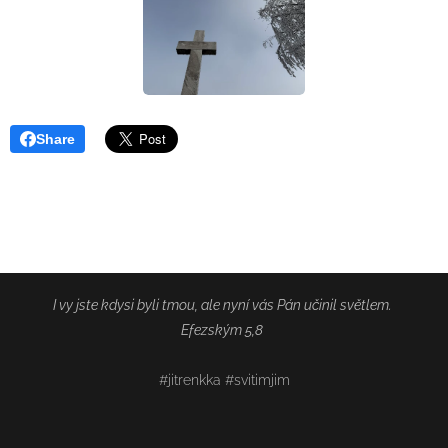
Share
I vy jste kdysi byli tmou, ale nyní vás Pán učinil světlem.
Efezským 5,8
#jitrenkka #svitimjim