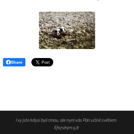
Share
I vy jste kdysi byli tmou, ale nyní vás Pán učinil světlem.
Efezským 5,8