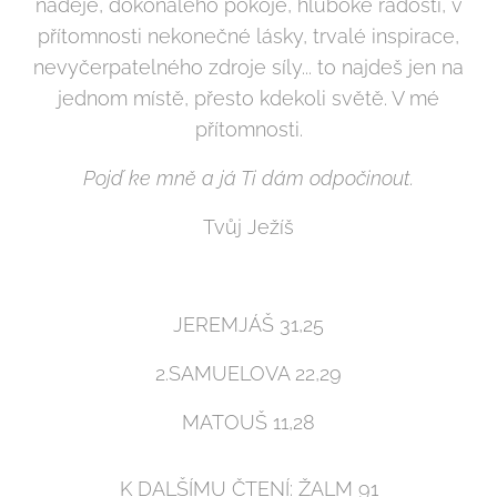
naděje, dokonalého pokoje, hluboké radosti, v
přítomnosti nekonečné lásky, trvalé inspirace,
nevyčerpatelného zdroje síly... to najdeš jen na
jednom místě, přesto kdekoli světě. V mé
přítomnosti.
Pojď ke mně a já Ti dám odpočinout.
Tvůj Ježíš
JEREMJÁŠ 31,25
2.SAMUELOVA 22,29
MATOUŠ 11,28
K DALŠÍMU ČTENÍ: ŽALM 91