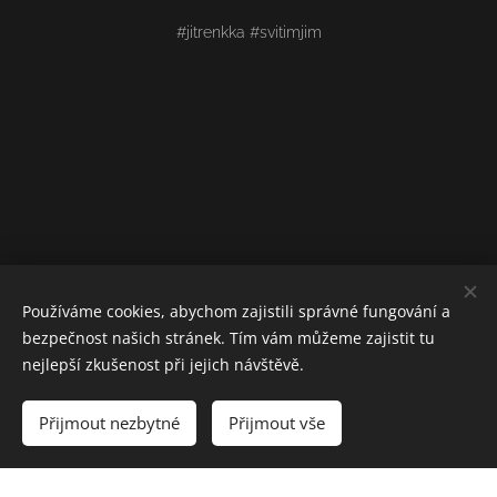
#jitrenkka #svitimjim
Používáme cookies, abychom zajistili správné fungování a
bezpečnost našich stránek. Tím vám můžeme zajistit tu
nejlepší zkušenost při jejich návštěvě.
Přijmout nezbytné
Přijmout vše
Vytvořeno službou
Webnode
Cookies