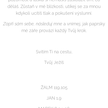
děláš. Zůstaň v mé blízkosti, utíkej se za mnou
kdykoli ucítíš tlak a pokušení výslunní.
Zapři sám sebe, následuj mne
a vnímej, jak paprsky
mé záře provází každý Tvůj krok.
Svítím Ti na cestu,
Tvůj Ježíš
ŽALM 119,105
JAN 1,9