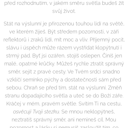
před rozhodnutím, v jakém směru světla budeš žít
svůj život.
Stát na výslunní je přirozenou touhou lidí na světě,
ve kterém žiješ. Být středem pozornosti, v záři
reflektorů i zraků lidí, mít moc a vliv. Příjemný pocit,
slávu i úspěch může rázem vystřídat klopýtnutí i
strmý pád. Byť jsi ozářen, stojíš oslepen. Činíš jen
malé, opatrné krůčky. Můžeš rychle ztratit správný
směr, sejít z pravé cesty. Ve Tvém srdci snadno
vzklíčí semínko pýchy a dostatečnosti sám před
sebou. Chraň se před tím, stát na výslunní. Změň
stranu dopadajícího světla a uteč se do Boží záře.
Kráčej v mém, pravém světle. Svítím Ti na cestu,
osvěcuji Tvoji stezku
. Se mnou neklopýtneš,
neztratíš správný směr, ani nemineš cíl. Mou
pozornost a lásku si nemusíš zasloužit tím, co