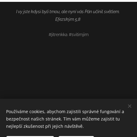
I vy jste kdysi byli tmou, ale nyní vás Pán učinil světlem.
Efezským 5,8
#jitrenkka #svitimjim
Používáme cookies, abychom zajistili správné fungování a
bezpečnost našich stránek. Tím vám můžeme zajistit tu
nejlepší zkušenost při jejich návštěvě.