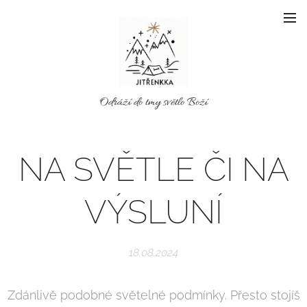
Odráží do tmy světlo Boží
NA SVĚTLE ČI NA
VÝSLUNÍ
18.08.2024
Zdánlivě podobné světelné podmínky. Přesto stojíš