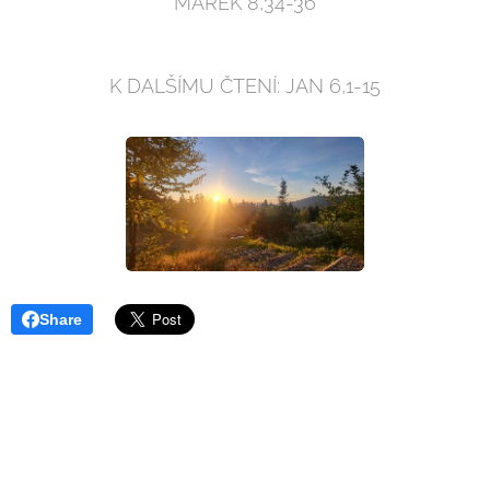
MAREK 8,34-36
K DALŠÍMU ČTENÍ: JAN 6,1-15
Share