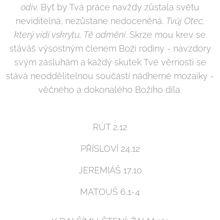
odiv.
Byť by Tvá práce navždy zůstala světu
neviditelná, nezůstane nedoceněná.
Tvůj Otec,
který vidí vskrytu, Tě odmění
. Skrze mou krev se
stáváš výsostným členem Boží rodiny - navzdory
svým zásluhám a každý skutek Tvé věrnosti se
stává neoddělitelnou součástí nádherné mozaiky -
věčného a dokonalého Božího díla.
RÚT 2,12
PŘÍSLOVÍ 24,12
JEREMIÁŠ 17,10
MATOUŠ 6,1-4