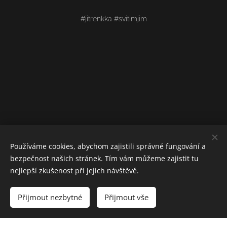
#jitrenkka #svitimjim
Používáme cookies, abychom zajistili správné fungování a
bezpečnost našich stránek. Tím vám můžeme zajistit tu
nejlepší zkušenost při jejich návštěvě.
Přijmout nezbytné
Přijmout vše
Vytvořeno službou
Webnode
Cookies