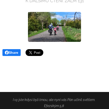
K DALŠÍMU ČTENÍ: ŽALM 131
Share
I vy jste kdysi byli tmou, ale nyní vás Pán učinil světlem.
Efezským 5,8