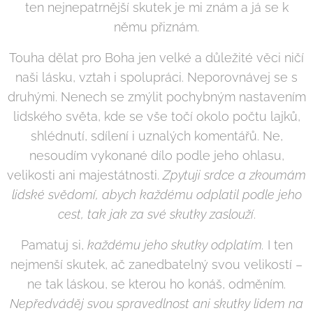
ten nejnepatrnější skutek je mi znám a já se k
němu přiznám.
Touha dělat pro Boha jen velké a důležité věci ničí
naši lásku, vztah i spolupráci. Neporovnávej se s
druhými. Nenech se zmýlit pochybným nastavením
lidského světa, kde se vše točí okolo počtu lajků,
shlédnutí, sdílení i uznalých komentářů. Ne,
nesoudím vykonané dílo podle jeho ohlasu,
velikosti ani majestátnosti.
Zpytuji srdce a zkoumám
lidské svědomí, abych každému odplatil podle jeho
cest, tak jak za své skutky zaslouží
.
Pamatuj si,
každému jeho skutky odplatím.
I ten
nejmenší skutek, ač zanedbatelný svou velikostí –
ne tak láskou, se kterou ho konáš, odměním.
Nepředváděj svou spravedlnost ani skutky lidem na