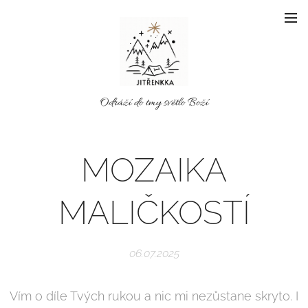
Odráží do tmy světlo Boží
MOZAIKA
MALIČKOSTÍ
06.07.2025
Vím o díle Tvých rukou a nic mi nezůstane skryto. I