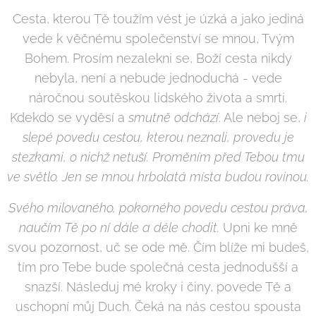
Cesta, kterou Tě toužím vést je úzká a jako jediná
vede k věčnému společenství se mnou, Tvým
Bohem. Prosím nezalekni se, Boží cesta nikdy
nebyla, není a nebude jednoduchá - vede
náročnou soutěskou lidského života a smrti.
Kdekdo se vyděsí a
smutně odchází
. Ale neboj se,
i
slepé povedu cestou, kterou neznali, provedu je
stezkami, o nichž netuší. Proměním před Tebou tmu
ve světlo. Jen se mnou hrbolatá místa budou rovinou.
Svého milovaného, pokorného povedu cestou práva,
naučím Tě po ní dále a déle chodit.
Upni ke mně
svou pozornost, uč se ode mě. Čím blíže mi budeš,
tím pro Tebe bude společná cesta jednodušší a
snazší. Následuj mé kroky i činy, povede Tě a
uschopní můj Duch. Čeká na nás cestou spousta