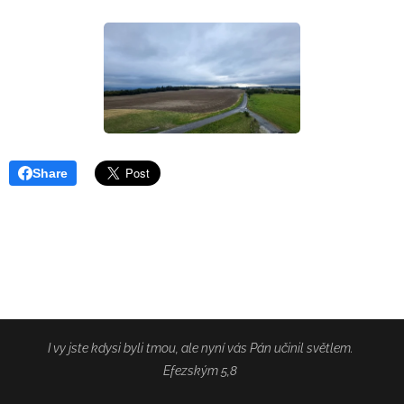
Share
I vy jste kdysi byli tmou, ale nyní vás Pán učinil světlem.
Efezským 5,8