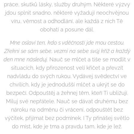
práce, skutků lásky, služby druhým. Některé výzvy
jdou splnit snadno, některé vyžadují neochvějnou
víru, věrnost a odhodlání, ale každá z nich Tě
obohatí a posune dál.
Mne oslaví ten, kdo s vděčností jde mou cestou.
Zřekni se sám sebe, vezmi na sebe svůj kříž a každý
den mne následuj.
Nauč se mlčet a tiše se modlit v
situacích, kdy přirozenost velí křičet a převzít
nadvládu do svých rukou. Vydávej svědectví ve
chvílích, kdy je jednodušší mlčet a ukrýt se do
bezpečí. Odpouštěj a žehnej těm, kteří Ti ubližují.
Miluj své nepřátele. Nauč se dávat druhému bez
nároku na odměnu či vrácení, odpouštět bez
výčitek, přijímat bez podmínek. I Ty přinášej světlo
do míst, kde je tma a pravdu tam, kde je lež.