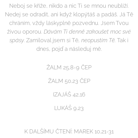
Neboj se kříže, nikdo a nic Ti se mnou neublíží.
Nedej se odradit, ani když klopýtáš a padáš. Já Tě
chráním, vždy láskyplně pozvednu. Jsem Tvou
živou oporou.
Dávám Ti denně zakoušet moc své
spásy
. Zamiloval jsem si Tě
, neopustím Tě.
Tak i
dnes, pojď a následuj mě.
ŽALM 25,8-9 ČEP
ŽALM 50,23 ČEP
IZAJÁŠ 42,16
LUKÁŠ 9,23
K DALŠÍMU ČTENÍ: MAREK 10,21-31