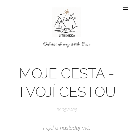
Odráží do tmy světlo Boží
MOJE CESTA -
TVOJÍ CESTOU
18.05.2025
Pojď a následuj mě.