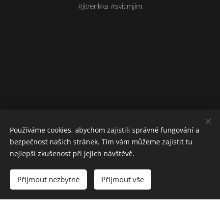
#jitrenkka #svitimjim
Používáme cookies, abychom zajistili správné fungování a
bezpečnost našich stránek. Tím vám můžeme zajistit tu
nejlepší zkušenost při jejich návštěvě.
Přijmout nezbytné
Přijmout vše
Vytvořeno službou
Webnode
Cookies
Vytvořte si webové stránky zdarma!