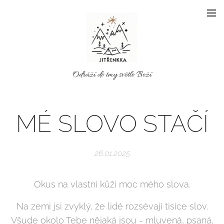
Odráží do tmy světlo Boží
MÉ SLOVO STAČÍ
26.01.2025
Okus na vlastní kůži moc mého slova.
Na zemi jsi zvyklý, že lidé rozsévají tisíce slov.
Všude okolo Tebe nějaká jsou - mluvená, psaná,