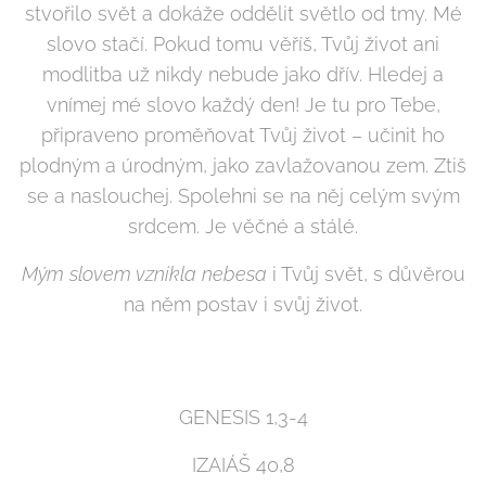
stvořilo svět a dokáže oddělit světlo od tmy. Mé
slovo stačí. Pokud tomu věříš, Tvůj život ani
modlitba už nikdy nebude jako dřív. Hledej a
vnímej mé slovo každý den! Je tu pro Tebe,
připraveno proměňovat Tvůj život – učinit ho
plodným a úrodným, jako zavlažovanou zem. Ztiš
se a naslouchej. Spolehni se na něj celým svým
srdcem. Je věčné a stálé.
Mým slovem vznikla nebesa
i Tvůj svět, s důvěrou
na něm postav i svůj život.
GENESIS 1,3-4
IZAIÁŠ 40,8