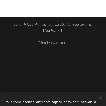
I vy jste kdysi byli tmou, ale nyní vás Pán učinil světlem.
Efezským 5,8
#jitrenkka #svitimjim
Používáme cookies, abychom zajistili správné fungování a