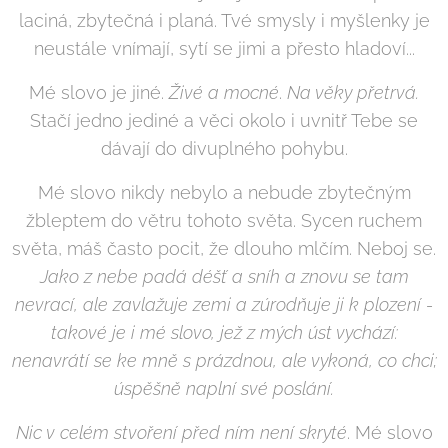
laciná, zbytečná i planá. Tvé smysly i myšlenky je
neustále vnímají, sytí se jimi a přesto hladoví...
Mé slovo je jiné.
Živé a mocné
.
Na věky přetrvá.
Stačí jedno jediné a věci okolo i uvnitř Tebe se
dávají do divuplného pohybu.
Mé slovo nikdy nebylo a nebude zbytečným
žbleptem do větru tohoto světa. Sycen ruchem
světa, máš často pocit, že dlouho mlčím. Neboj se.
Jako z nebe padá déšť a sníh a znovu se tam
nevrací, ale zavlažuje zemi a zúrodňuje ji k plození -
takové je i mé slovo, jež z mých úst vychází:
nenavrátí se ke mně s prázdnou, ale vykoná, co chci;
úspěšně naplní své poslání.
Nic v celém stvoření před ním není skryté
. Mé slovo