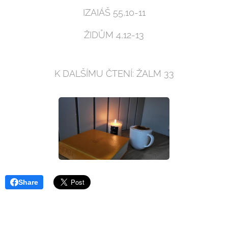
IZAIÁŠ 55,10-11
ŽIDŮM 4,12-13
K DALŠÍMU ČTENÍ: ŽALM 33
Share