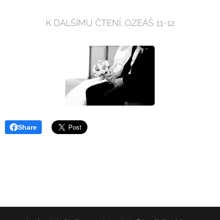
K DALŠÍMU ČTENÍ: OZEÁŠ 11-12
Share