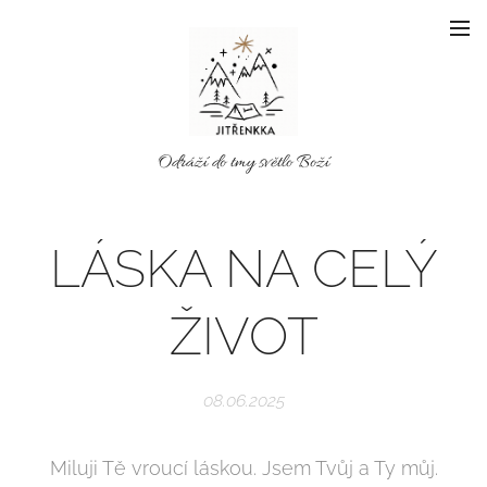
Odráží do tmy světlo Boží
LÁSKA NA CELÝ
ŽIVOT
08.06.2025
Miluji Tě vroucí láskou. Jsem Tvůj a Ty můj.