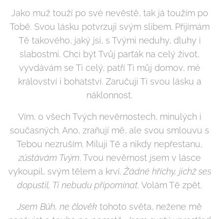
Jako muž touží po své nevěstě, tak já toužím po
Tobě. Svou lásku potvrzuji svým slibem. Přijímám
Tě takového, jaký jsi, s Tvými neduhy, dluhy i
slabostmi. Chci být Tvůj parťák na celý život,
vyvdávám se Ti celý, patří Ti můj domov, mé
království i bohatství. Zaručuji Ti svou lásku a
náklonnost.
Vím, o všech Tvých nevěrnostech, minulých i
současných. Ano, zraňují mě, ale svou smlouvu s
Tebou nezruším. Miluji Tě a nikdy nepřestanu,
zůstávám Tvým
. Tvou nevěrnost jsem v lásce
vykoupil, svým tělem a krví.
Žádné hříchy, jichž ses
dopustil, Ti nebudu připomínat.
Volám Tě zpět.
Jsem Bůh, ne člověk
tohoto světa, nežene mě