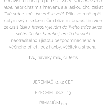
nenávist a touha po pomstě.
Jsem svatý uprostřed
Tebe,
nepřicházím s hněvem, ale láskou chci získat
Tvé srdce zpět.
Navrať se zpět
. Přilni ke mně opět
celým svým srdcem. Čím blíže mi budeš, tím více
zakusíš
lásku, kterou vylévám do Tvého srdce skrze
svého Ducha, kterého jsem Ti daroval
i
neotřesitelnou jistotu bezpodmínečného a
věčného přijetí, bez hanby, výčitek a strachu.
Tvůj navěky milující Ježíš
JEREMIÁŠ 31,32 ČEP
EZECHIEL 18,21-23
ŘÍMANŮM 5,5