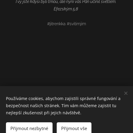
I vy jste kdysi byli tmou, ale nyní vás Pán učinil světlem.
Efezským 5,8
#jitrenkka #svitimjim
Používáme cookies, abychom zajistili správné fungování a
bezpečnost našich stránek. Tím vám můžeme zajistit tu
nejlepší zkušenost při jejich návštěvě.
Přijmout nezbytné
Přijmout vše
Vytvořeno službou
Webnode
Cookies