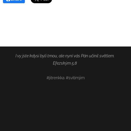
I vy jste kdysi byli tmou, ale nyní vás Pán učinil světlem.
Efezským 5,8
#jitrenkka #svitimjim