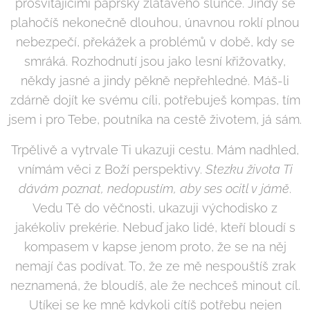
prosvítajícími paprsky zlatavého slunce. Jindy se
plahočíš nekonečně dlouhou, únavnou roklí plnou
nebezpečí, překážek a problémů v době, kdy se
smráká. Rozhodnutí jsou jako lesní křižovatky,
někdy jasné a jindy pěkně nepřehledné. Máš-li
zdárně dojít ke svému cíli, potřebuješ kompas, tím
jsem i pro Tebe, poutníka na cestě životem, já sám.
Trpělivě a vytrvale Ti ukazuji cestu. Mám nadhled,
vnímám věci z Boží perspektivy.
Stezku života Ti
dávám poznat, nedopustím, aby ses ocitl v jámě
.
Vedu Tě do věčnosti, ukazuji východisko z
jakékoliv prekérie. Nebuď jako lidé, kteří bloudí s
kompasem v kapse jenom proto, že se na něj
nemají čas podívat. To, že ze mě nespouštíš zrak
neznamená, že bloudíš, ale že nechceš minout cíl.
Utíkej se ke mně kdykoli cítíš potřebu nejen