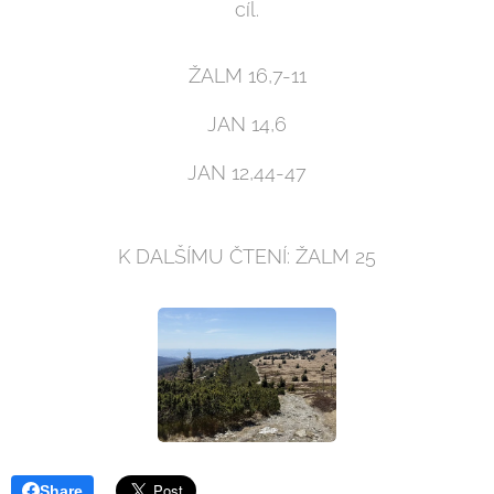
cíl.
ŽALM 16,7-11
JAN 14,6
JAN 12,44-47
K DALŠÍMU ČTENÍ: ŽALM 25
Share