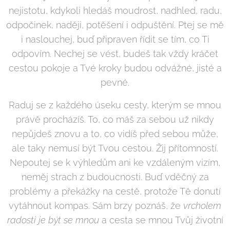
nejistotu, kdykoli hledáš moudrost, nadhled, radu,
odpočinek, naději, potěšení i odpuštění. Ptej se mě
i naslouchej, buď připraven řídit se tím, co Ti
odpovím. Nechej se vést, budeš tak vždy kráčet
cestou pokoje a Tvé kroky budou odvážné, jisté a
pevné.
Raduj se z každého úseku cesty, kterým se mnou
právě procházíš. To, co máš za sebou už nikdy
nepůjdeš znovu a to, co vidíš před sebou může,
ale taky nemusí být Tvou cestou. Žij přítomností.
Nepoutej se k výhledům ani ke vzdáleným vizím,
neměj strach z budoucnosti. Buď vděčný za
problémy a překážky na cestě, protože Tě donutí
vytáhnout kompas. Sám brzy poznáš, že
vrcholem
radosti je být se mnou
a cesta se mnou Tvůj životní