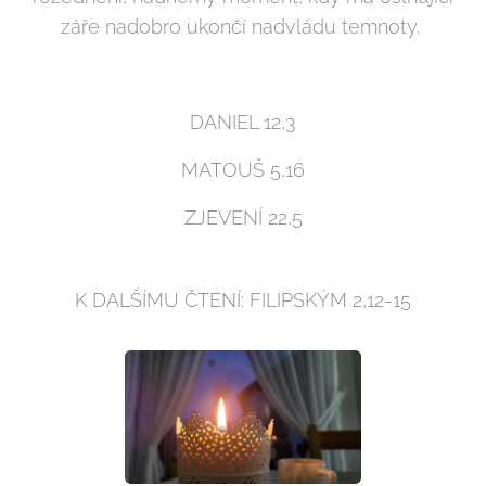
záře nadobro ukončí nadvládu temnoty.
DANIEL 12,3
MATOUŠ 5,16
ZJEVENÍ 22,5
K DALŠÍMU ČTENÍ: FILIPSKÝM 2,12-15