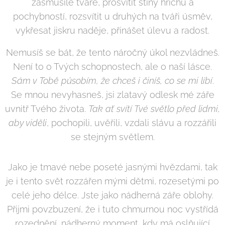
zasmušilé tváře, prosvítit stíny hříchů a
pochybností, rozsvítit u druhých na tváři úsměv,
vykřesat jiskru naděje, přinášet úlevu a radost.
Nemusíš se bát, že tento náročný úkol nezvládneš.
Není to o Tvých schopnostech, ale o naší lásce.
Sám v Tobě působím, že chceš i činíš, co se mi líbí
.
Se mnou nevyhasneš, jsi zlatavý odlesk mé záře
uvnitř Tvého života.
Tak ať svítí Tvé světlo před lidmi,
aby viděli
, pochopili, uvěřili, vzdali slávu a rozzářili
se stejným světlem.
Jako je tmavé nebe poseté jasnými hvězdami, tak
je i tento svět rozzářen mými dětmi, rozesetými po
celé jeho délce. Jste jako nádherná záře oblohy.
Přijmi povzbuzení, že i tuto chmurnou noc vystřídá
rozednění, nádherný moment, kdy má oslňující