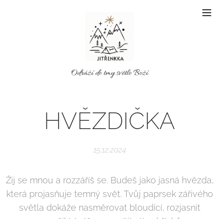
Odráží do tmy světlo Boží
HVĚZDIČKA
15.12.2024
Žij se mnou a rozzáříš se. Budeš jako jasná hvězda,
která projasňuje temný svět. Tvůj paprsek zářivého
světla dokáže nasměrovat bloudící, rozjasnit