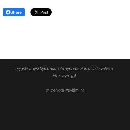
Share
I vy jste kdysi byli tmou, ale nyní vás Pán učinil světlem.
Efezským 5,8
#jitrenkka #svitimjim