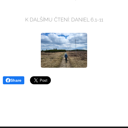
K DALŠÍMU ČTENÍ: DANIEL 6,1-11
Share