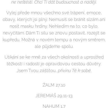
ne neštěstí. Chci Ti dát budoucnost a naději.
Vylej přede mnou všechno své trápení, emoce,
obavy, kterých jsi plný. Nemusíš se bránit slzám ani
nosit masku hrdiny. Nehledím na to, co bylo,
nevyčítám. Dám Ti sílu se znovu postavit, rozejít se
kupředu. Možná v novém tempu a novým směrem,
ale půjdeme spolu.
Utíkání se ke mně za všech okolností a uprostřed
těžkostí i radostí je opravdovou cestou důvěry.
Jsem Tvou záštitou,
přivinu Tě k sobě
.
ŽALM 27,10
JEREMIÁŠ 29,11-13
NAHUM 1,7