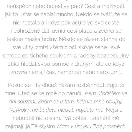
neúspěch nebo bolestivý pád? Cest a možností,
jak to ustát se nabízí mnoho. Někdo se tváří, že se
nic nestalo a i když pokračuje ve své cestě
neohroženě dál, uvnitř cosi pláče a zvenčí se
leskne maska hrdiny. Někdo se rázem stáhne do
své ulity, zmizí všem z očí, skryje sebe i své
emoce do tichého soukromí a rádoby bezpečí. Jiný
utíká hledat svou pomoc k druhým, ale co když
zrovna nemají čas, nemohou nebo nerozumí…
Pokud se i Ty chceš někam rozběhnout, najdi si
mne. Uteč se ke mně do náručí.
Jsem útočištěm ve
dni soužení. Znám se k těm, kdo ve mně doufají
.
Kdykoliv mě budete hledat, najdete mě
. Nejsi a
nebudeš na to sám. Tvá bolest i zranění mě
zajímají, já Tě slyším
. Mám v úmyslu Tvůj prospěch,