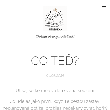
Odráží do tmy světlo Boží
CO TEĎ?
04.05.2025
Utíkej se ke mně v den svého soužení.
Co uděláš jako první, když Tě cestou zastaví
neplánované obtíže, prožiješ nečekaný zvrat, hořký