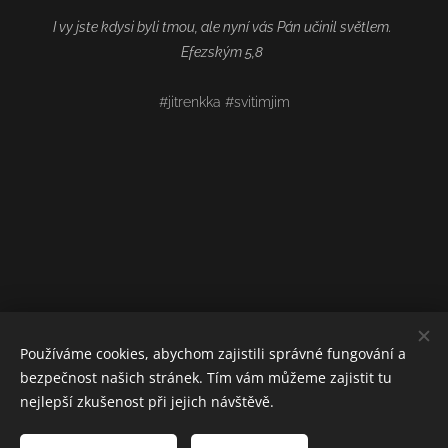
I vy jste kdysi byli tmou, ale nyní vás Pán učinil světlem.
Efezským 5,8
#jitrenkka #svitimjim
Používáme cookies, abychom zajistili správné fungování a
bezpečnost našich stránek. Tím vám můžeme zajistit tu
nejlepší zkušenost při jejich návštěvě.