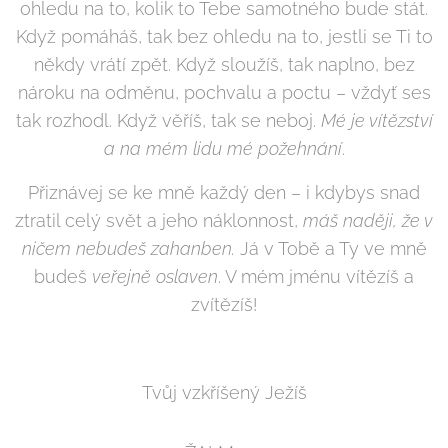
ohledu na to, kolik to Tebe samotného bude stát.
Když pomáháš, tak bez ohledu na to, jestli se Ti to
někdy vrátí zpět. Když sloužíš, tak naplno, bez
nároku na odměnu, pochvalu a poctu – vždyť ses
tak rozhodl. Když věříš, tak se neboj.
Mé je vítězství
a na mém lidu mé požehnání
.
Přiznávej se ke mně každý den – i kdybys snad
ztratil celý svět a jeho náklonnost,
máš naději, že v
ničem nebudeš zahanben.
Já v Tobě a Ty ve mně
budeš
veřejně oslaven
. V mém jménu vítězíš a
zvítězíš!
Tvůj vzkříšený Ježíš