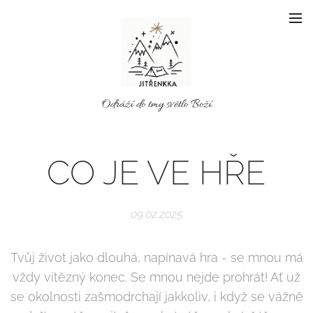
Odráží do tmy světlo Boží
CO JE VE HŘE
09.02.2025
Tvůj život jako dlouhá, napínavá hra - se mnou má
vždy vítězný konec. Se mnou nejde prohrát! Ať už
se okolnosti zašmodrchají jakkoliv, i když se vážně