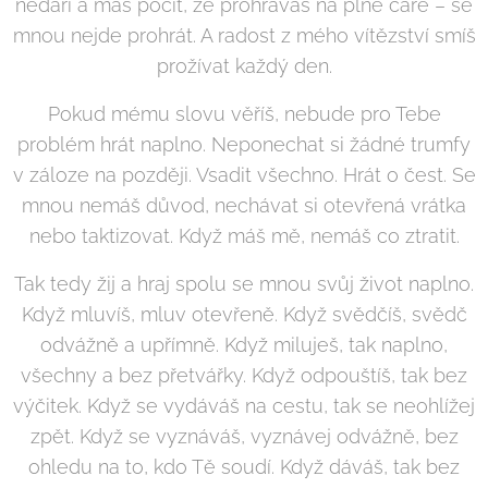
nedaří a máš pocit, že prohráváš na plné čáře – se
mnou nejde prohrát. A radost z mého vítězství smíš
prožívat každý den.
Pokud mému slovu věříš, nebude pro Tebe
problém hrát naplno. Neponechat si žádné trumfy
v záloze na později. Vsadit všechno. Hrát o čest. Se
mnou nemáš důvod, nechávat si otevřená vrátka
nebo taktizovat. Když máš mě, nemáš co ztratit.
Tak tedy žij a hraj spolu se mnou svůj život naplno.
Když mluvíš, mluv otevřeně. Když svědčíš, svědč
odvážně a upřímně. Když miluješ, tak naplno,
všechny a bez přetvářky. Když odpouštíš, tak bez
výčitek. Když se vydáváš na cestu, tak se neohlížej
zpět. Když se vyznáváš, vyznávej odvážně, bez
ohledu na to, kdo Tě soudí. Když dáváš, tak bez