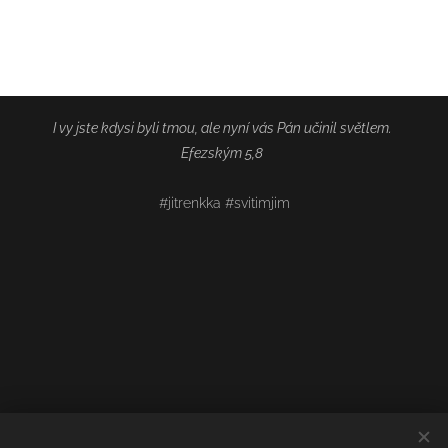
I vy jste kdysi byli tmou, ale nyní vás Pán učinil světlem.
Efezským 5,8
#jitrenkka #svitimjim