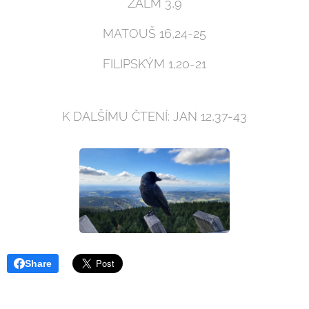
ŽALM 3,9
MATOUŠ 16,24-25
FILIPSKÝM 1,20-21
K DALŠÍMU ČTENÍ: JAN 12,37-43
Share