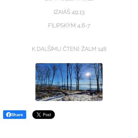
IZAIÁŠ 49,13
FILIPSKÝM 4,6-7
K DALŠÍMU ČTENÍ: ŽALM 148
Share