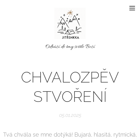
Odráží do tmy světlo Boží
CHVALOZPĚV
STVOŘENÍ
05.01.2025
Tvá chvála se mne dotýká! Bujará, hlasitá, rytmická,