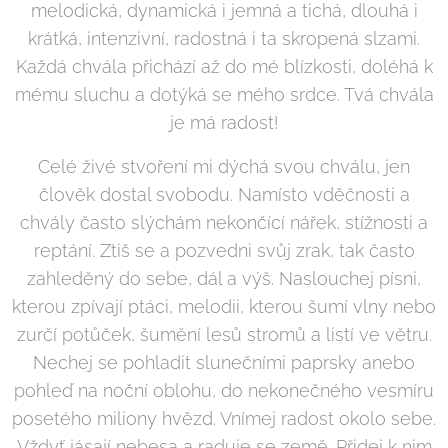
melodická, dynamická i jemná a tichá, dlouhá i
krátká, intenzivní, radostná i ta skropená slzami.
Každá chvála přichází až do mé blízkosti, doléhá k
mému sluchu a dotýká se mého srdce. Tvá chvála
je má radost!
Celé živé stvoření mi dýchá svou chválu, jen
člověk dostal svobodu. Namísto vděčnosti a
chvály často slýchám nekončící nářek, stížnosti a
reptání. Ztiš se a pozvedni svůj zrak, tak často
zahleděný do sebe, dál a výš. Naslouchej písni,
kterou zpívají ptáci, melodii, kterou šumí vlny nebo
zurčí potůček, šumění lesů stromů a listí ve větru.
Nechej se pohladit slunečními paprsky anebo
pohleď na noční oblohu, do nekonečného vesmíru
posetého miliony hvězd. Vnímej radost okolo sebe.
Vždyť jásají nebesa a raduje se země. Přidej k nim