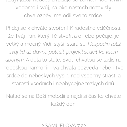
vědomě i svůj, na okolnostech nezávislý
chvalozpěv, melodii svého srdce.
Přidej se k chvále stvoření. K radostné vděčnosti,
že Tvůj Pán, který Tě stvořil a o Tebe pečuje, je
velký a mocný. Vidí, slyší, stará se.
Hospodin totiž
svůj lid už dávno potěšil, projevil soucit ke všem
ubohým
. A dělá to stále. Svou chválou se ladíš na
nebeskou harmonii. Tvá chvála pozvedá Tebe i Tvé
srdce do nebeských výšin, nad všechny strasti a
starosti všedních i neobyčejně těžkých dnů.
Nalaď se na Boží melodii a najdi si čas ke chvále
každý den.
2.SAMUELOVA 7,22