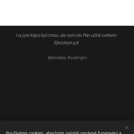
I vy jste kdysi byli tmou, ale nyní vás Pán učinil světlem.
Efezským 5,8
#jitrenkka #svitimjim
Používáme cookies, abychom zajistili správné fungování a