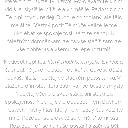
které činím i skrze Tvůj život. Povolávám Tě k nim.
Vidíš je, slyšíš je, cítíš je a vnímáš je. Radost z nich
Tě plní novou nadějí. Duch je odhodlaný, ale tělo
malátné. Šťastný pocit Tě může velice lehce
ukolébat ke spokojenosti sám se sebou. K
falešným domněnkám, že na vše stačíš sám, že
vše dobře víš a všemu nejlépe rozumíš.
Nedovol nepříteli,
který chodí kolem jako lev řvoucí
,
čapnout Tě jako nepozornou kořist. Cokoliv děláš,
dáváš, říkáš… nedělej ve sladkém polospánku. V
blažené dřímotě, která zatmívá Tvé bystré smysly.
Nedělej věci pro svou slávu ani slastnou
spokojenost. Nechej se probouzet mým Duchem.
Poslechni tichý hlas, který Tě v každý čas volá ke
mně. Rozeber se a osvěž se v mé přítomnosti.
Rozvzpomeň se na naše poslání a začneš být