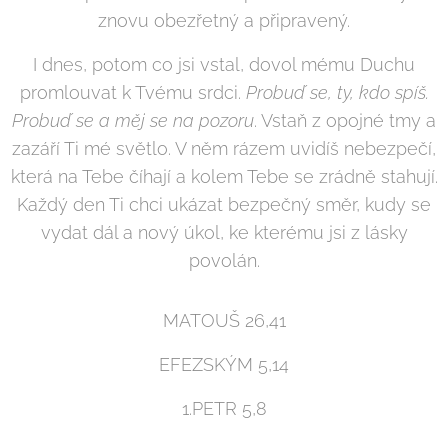
znovu obezřetný a připravený.
I dnes, potom co jsi vstal, dovol mému Duchu
promlouvat k Tvému srdci.
Probuď se, ty, kdo spíš.
Probuď se a měj se na pozoru
. Vstaň z opojné tmy a
zazáří Ti mé světlo. V něm rázem uvidíš nebezpečí,
která na Tebe číhají a kolem Tebe se zrádně stahují.
Každý den Ti chci ukázat bezpečný směr, kudy se
vydat dál a nový úkol, ke kterému jsi z lásky
povolán.
MATOUŠ 26,41
EFEZSKÝM 5,14
1.PETR 5,8