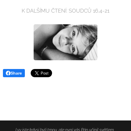
K DALŠÍMU ČTENÍ: SOUDCŮ 16,4-21
Share
I vy jste kdysi byli tmou, ale nyní vás Pán učinil světlem.