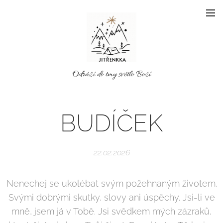
Odráží do tmy světlo Boží
BUDÍČEK
22.02.2026
Nenechej se ukolébat svým požehnaným životem.
Svými dobrými skutky, slovy ani úspěchy. Jsi-li ve
mně, jsem já v Tobě. Jsi svědkem mých zázraků,