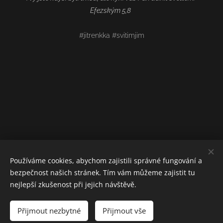
Efezským 5,8
#jitrenkka #svitimjim
Používáme cookies, abychom zajistili správné fungování a
bezpečnost našich stránek. Tím vám můžeme zajistit tu
nejlepší zkušenost při jejich návštěvě.
Přijmout nezbytné
Přijmout vše
Vytvořeno službou
Webnode
Cookies