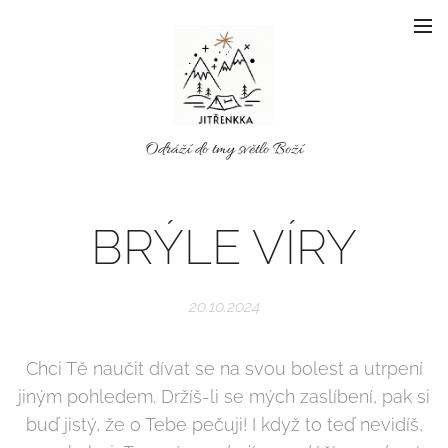
Odráží do tmy světlo Boží
BRÝLE VÍRY
20.10.2024
Chci Tě naučit dívat se na svou bolest a utrpení
jiným pohledem. Držíš-li se mých zaslíbení, pak si
buď jistý, že o Tebe pečuji! I když to teď nevidíš,