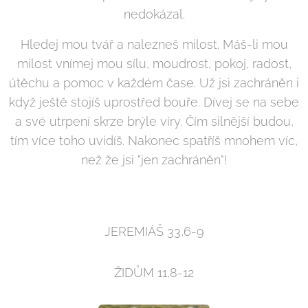
nedokázal.
Hledej mou tvář a nalezneš milost. Máš-li mou
milost vnímej mou sílu, moudrost, pokoj, radost,
útěchu a pomoc v každém čase. Už jsi zachráněn i
když ještě stojíš uprostřed bouře. Dívej se na sebe
a své utrpení skrze brýle víry. Čím silnější budou,
tím více toho uvidíš. Nakonec spatříš mnohem víc,
než že jsi "jen zachráněn"!
JEREMIÁŠ 33,6-9
ŽIDŮM 11,8-12