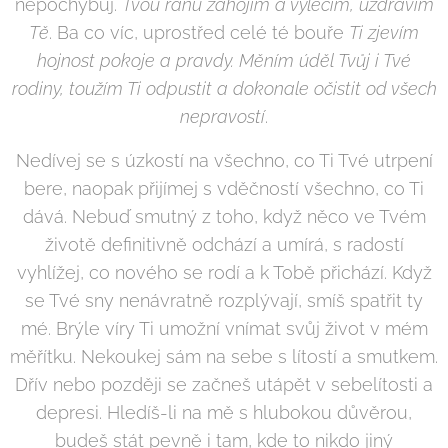
nepochybuj.
Tvou ránu zahojím a vyléčím, uzdravím
Tě
. Ba co víc, uprostřed celé té bouře
Ti zjevím
hojnost pokoje a pravdy.
Měním úděl Tvůj i Tvé
rodiny, toužím Ti odpustit a dokonale očistit od všech
nepravostí
.
Nedívej se s úzkostí na všechno, co Ti Tvé utrpení
bere, naopak přijímej s vděčností všechno, co Ti
dává. Nebuď smutný z toho, když něco ve Tvém
životě definitivně odchází a umírá, s radostí
vyhlížej, co nového se rodí a k Tobě přichází. Když
se Tvé sny nenávratně rozplývají, smíš spatřit ty
mé. Brýle víry Ti umožní vnímat svůj život v mém
měřítku. Nekoukej sám na sebe s lítostí a smutkem.
Dřív nebo později se začneš utápět v sebelítosti a
depresi. Hledíš-li na mě s hlubokou důvěrou,
budeš stát pevně i tam, kde to nikdo jiný