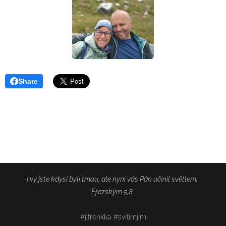
Share
I vy jste kdysi byli tmou, ale nyní vás Pán učinil světlem.
Efezským 5,8
#jitrenkka #svitimjim