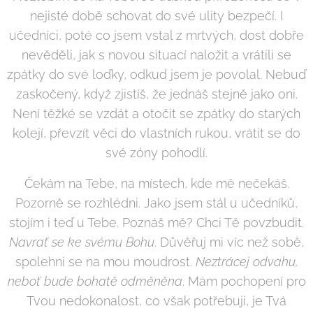
nejisté době schovat do své ulity bezpečí. I
učedníci, poté co jsem vstal z mrtvých, dost dobře
nevěděli, jak s novou situací naložit a vrátili se
zpátky do své loďky, odkud jsem je povolal. Nebuď
zaskočený, když zjistíš, že jednáš stejně jako oni.
Není těžké se vzdát a otočit se zpátky do starých
kolejí, převzít věci do vlastních rukou, vrátit se do
své zóny pohodlí.
Čekám na Tebe, na místech, kde mě nečekáš.
Pozorně se rozhlédni. Jako jsem stál u učedníků,
stojím i teď u Tebe. Poznáš mě? Chci Tě povzbudit.
Navrať se ke svému Bohu
. Důvěřuj mi víc než sobě,
spolehni se na mou moudrost.
Neztrácej odvahu,
neboť bude bohatě odměněna
. Mám pochopení pro
Tvou nedokonalost, co však potřebuji, je Tvá