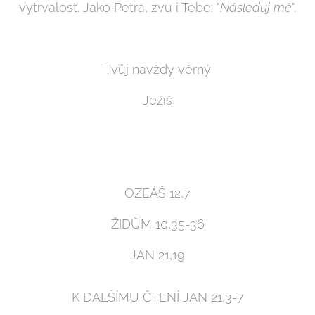
vytrvalost. Jako Petra, zvu i Tebe: "
Následuj mě
".
Tvůj navždy věrný
Ježíš
OZEÁŠ 12,7
ŽIDŮM 10,35-36
JAN 21,19
K DALŠÍMU ČTENÍ JAN 21,3-7