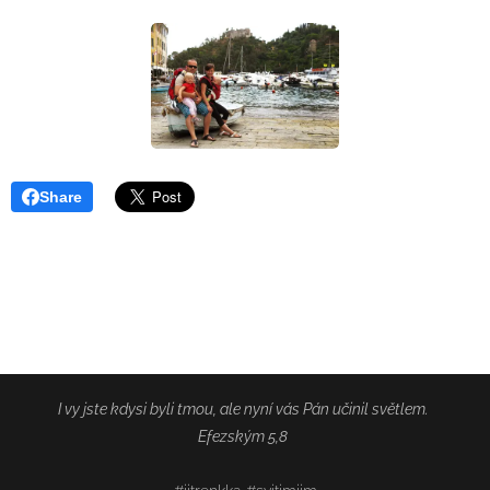
Share
I vy jste kdysi byli tmou, ale nyní vás Pán učinil světlem.
Efezským 5,8