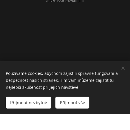
#jitrenkka #svitimjim
Používáme cookies, abychom zajistili správné fungování a
bezpečnost našich stránek. Tím vám můžeme zajistit tu
nejlepší zkušenost při jejich návštěvě.
Přijmout nezbytné
Přijmout vše
Vytvořeno službou
Webnode
Cookies
Vytvořte si webové stránky zdarma!