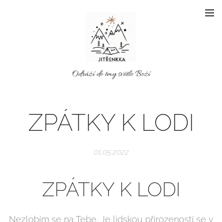
Odráží do tmy světlo Boží
ZPÁTKY K LODI
01.05.2022
ZPÁTKY K LODI
Nezlobím se na Tebe. Je lidskou přirozeností se v