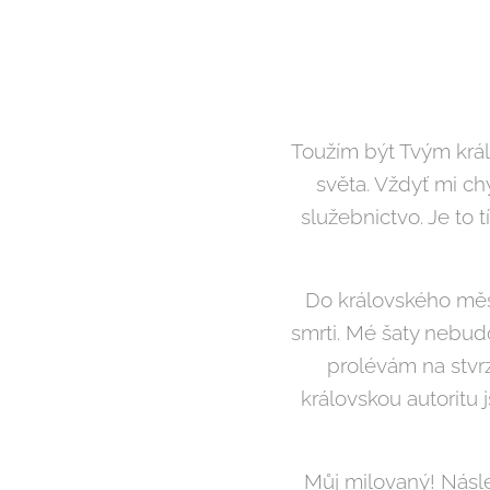
Toužím být Tvým krá
světa. Vždyť mi chy
služebnictvo. Je to 
Do královského měs
smrti. Mé šaty nebud
prolévám na stvr
královskou autoritu
Můj milovaný! Násle