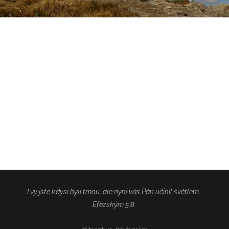
I vy jste kdysi byli tmou, ale nyní vás Pán učinil světlem.
Efezským 5,8