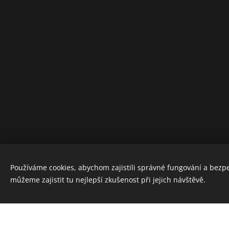
Používáme cookies, abychom zajistili správné fungování a bezp
můžeme zajistit tu nejlepší zkušenost při jejich návštěvě.
Vytvořte si webové stránky zdarma!