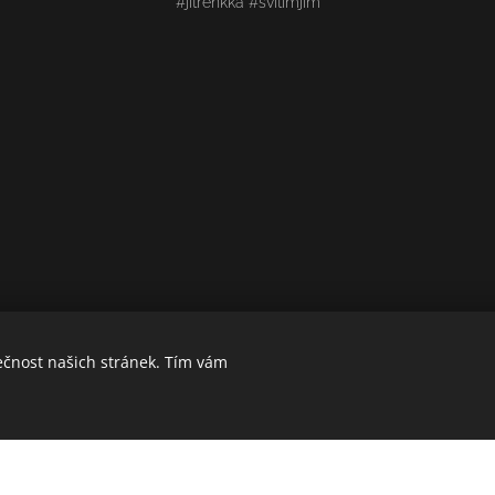
#jitrenkka #svitimjim
ečnost našich stránek. Tím vám
Vytvořeno službou
Webnode
Cookies