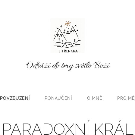
Odráží do tmy světlo Boží
POVZBUZENÍ
PONAUČENÍ
O MNĚ
PRO MĚ
PARADOXNÍ KRÁL