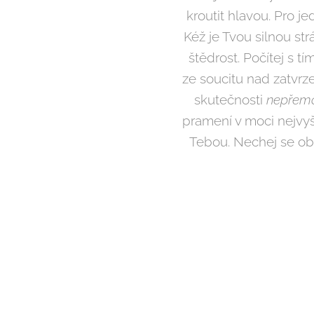
kroutit hlavou. Pro 
Kéž je Tvou silnou s
štědrost. Počítej s tí
ze soucitu nad zatvr
skutečnosti
nepřemo
pramení v moci nejvy
Tebou. Nechej se ob