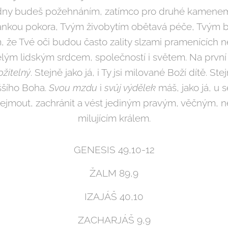
jedny budeš požehnáním, zatímco pro druhé kamenem
tránkou pokora, Tvým živobytím obětavá péče, Tvým
m, že Tvé oči budou často zality slzami pramenících ne
zelým lidským srdcem, společností i světem. Na prvn
žitelný
. Stejně jako já, i Ty jsi milované Boží dítě. Ste
ššího Boha.
Svou mzdu
i
svůj výdělek
máš, jako já, u s
ejmout, zachránit a vést jediným pravým, věčným
milujícím králem.
GENESIS 49,10-12
ŽALM 89,9
IZAJÁŠ 40,10
ZACHARJÁŠ 9,9