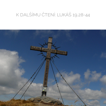
K DALŠÍMU ČTENÍ: LUKÁŠ 19,28-44