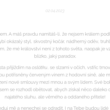
02.04.2023
lem. A máš pravdu namítáš-li, že nejsem králem po
bí okázalý styl, skvostný kočár, nádherný oděv, truhl
tím, že mé království není z tohoto světa, naopak je v
blízko, jaký paradox.
ta přijíždím na
oslátku
, se slzami v očích, vstříc tr
ou potřísněny červeným vínem z hodovní síně, ale mou
zení nové smlouvy mezi mnou a svým lidem. Své bohat
 jsem se rozhodl obětovat, abych získal něco daleko 
najatého sluhu, ale věrného a oddaného přítele!
duj mě a nenechej se odradit. I na Tebe budou lid