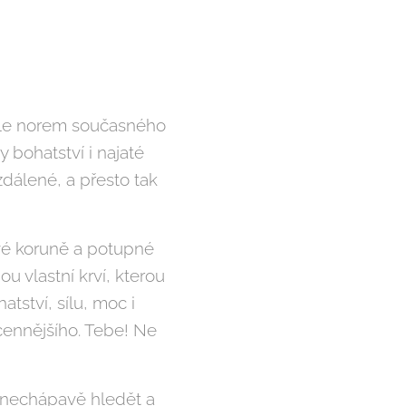
dle norem současného
y bohatství i najaté
zdálené, a přesto tak
nové koruně a potupné
 vlastní krví, kterou
ství, sílu, moc i
cennějšího. Tebe! Ne
é nechápavě hledět a