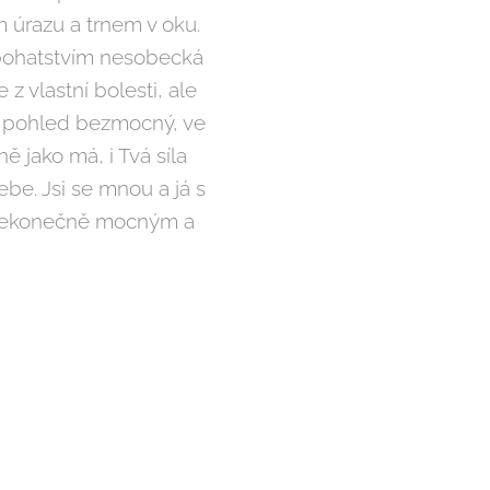
 úrazu a trnem v oku.
 bohatstvím nesobecká
 z vlastní bolesti, ale
í pohled bezmocný, ve
jně jako má, i Tvá síla
ebe. Jsi se mnou a já s
, nekonečně mocným a