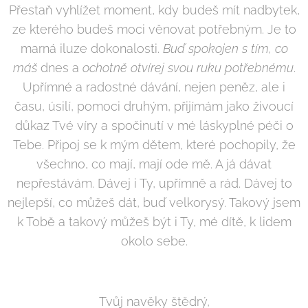
Přestaň vyhlížet moment, kdy budeš mít nadbytek,
ze kterého budeš moci věnovat potřebným. Je to
marná iluze dokonalosti.
Buď spokojen s tím, co
máš
dnes a
ochotně
otvírej svou ruku potřebnému
.
Upřímné a radostné dávání, nejen peněz, ale i
času, úsilí, pomoci druhým, přijímám jako živoucí
důkaz Tvé víry a spočinutí v mé láskyplné péči o
Tebe. Připoj se k mým dětem, které pochopily, že
všechno, co mají, mají ode mě. A já dávat
nepřestávám. Dávej i Ty, upřímně a rád. Dávej to
nejlepší, co můžeš dát, buď velkorysý. Takový jsem
k Tobě a takový můžeš být i Ty, mé dítě, k lidem
okolo sebe.
Tvůj navěky štědrý,