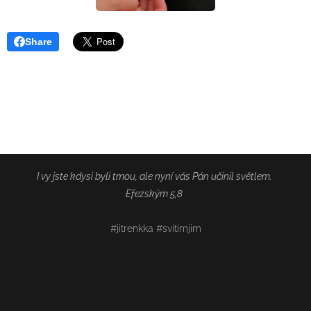
Share
I vy jste kdysi byli tmou, ale nyní vás Pán učinil světlem.
Efezským 5,8
#jitrenkka #svitimjim