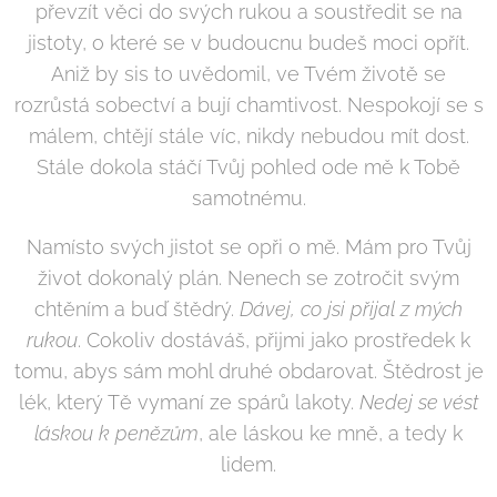
převzít věci do svých rukou a soustředit se na
jistoty, o které se v budoucnu budeš moci opřít.
Aniž by sis to uvědomil, ve Tvém životě se
rozrůstá sobectví a bují chamtivost. Nespokojí se s
málem, chtějí stále víc, nikdy nebudou mít dost.
Stále dokola stáčí Tvůj pohled ode mě k Tobě
samotnému.
Namísto svých jistot se opři o mě. Mám pro Tvůj
život dokonalý plán. Nenech se zotročit svým
chtěním a buď štědrý.
Dávej, co jsi přijal z mých
rukou
. Cokoliv dostáváš, přijmi jako prostředek k
tomu, abys sám mohl druhé obdarovat. Štědrost je
lék, který Tě vymaní ze spárů lakoty.
Nedej se vést
láskou k penězům
, ale láskou ke mně, a tedy k
lidem.