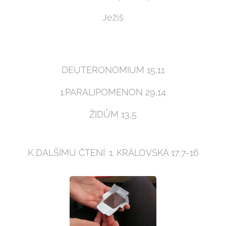
Ježíš
DEUTERONOMIUM 15,11
1.PARALIPOMENON 29,14
ŽIDŮM 13,5
K DALŠÍMU ČTENÍ: 1. KRÁLOVSKÁ 17,7-16