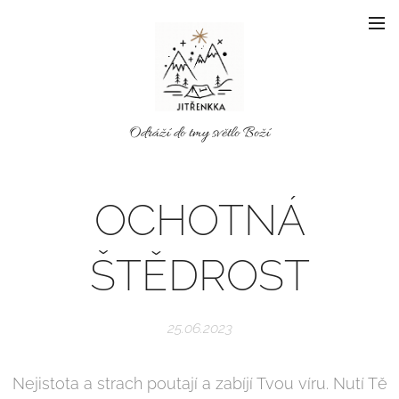
Odráží do tmy světlo Boží
OCHOTNÁ
ŠTĚDROST
25.06.2023
Nejistota a strach poutají a zabíjí Tvou víru. Nutí Tě