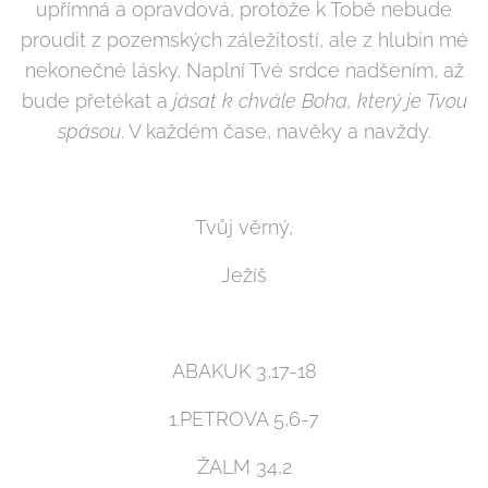
upřímná a opravdová, protože k Tobě nebude
proudit z pozemských záležitostí, ale z hlubin mé
nekonečné lásky. Naplní Tvé srdce nadšením, až
bude přetékat a
jásat k chvále Boha, který je Tvou
spásou
. V každém čase, navěky a navždy.
Tvůj věrný,
Ježíš
ABAKUK 3,17-18
1.PETROVA 5,6-7
ŽALM 34,2