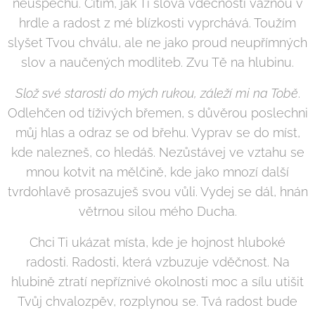
neúspěchů. Cítím, jak Ti slova vděčnosti váznou v
hrdle a radost z mé blízkosti vyprchává. Toužím
slyšet Tvou chválu, ale ne jako proud neupřímných
slov a naučených modliteb. Zvu Tě na hlubinu.
Slož své starosti do mých rukou, záleží mi na Tobě
.
Odlehčen od tíživých břemen, s důvěrou poslechni
můj hlas a odraz se od břehu. Vyprav se do míst,
kde nalezneš, co hledáš. Nezůstávej ve vztahu se
mnou kotvit na mělčině, kde jako mnozí další
tvrdohlavě prosazuješ svou vůli. Vydej se dál, hnán
větrnou silou mého Ducha.
Chci Ti ukázat místa, kde je hojnost hluboké
radosti. Radosti, která vzbuzuje vděčnost. Na
hlubině ztratí nepříznivé okolnosti moc a sílu utišit
Tvůj chvalozpěv, rozplynou se. Tvá radost bude