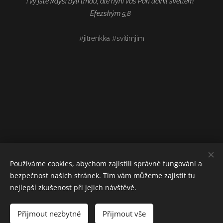
I vy jste kdysi byli tmou, ale nyní vás Pán učinil světlem.
Efezským 5,8
#jitrenkka #svitimjim
Používáme cookies, abychom zajistili správné fungování a
bezpečnost našich stránek. Tím vám můžeme zajistit tu
nejlepší zkušenost při jejich návštěvě.
Přijmout nezbytné
Přijmout vše
Vytvořeno službou
Webnode
Cookies