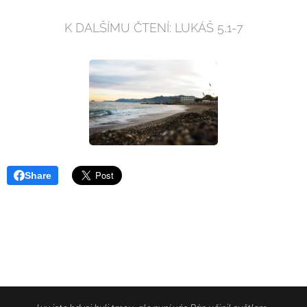
K DALŠÍMU ČTENÍ: LUKÁŠ 5,1-7
Share