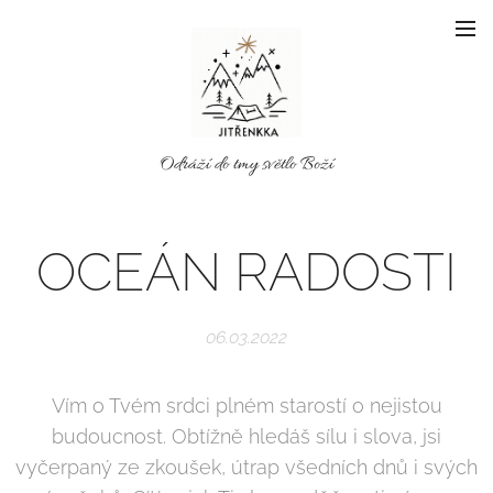
Odráží do tmy světlo Boží
OCEÁN RADOSTI
06.03.2022
Vím o Tvém srdci plném starostí o nejistou
budoucnost. Obtížně hledáš sílu i slova, jsi
vyčerpaný ze zkoušek, útrap všedních dnů i svých