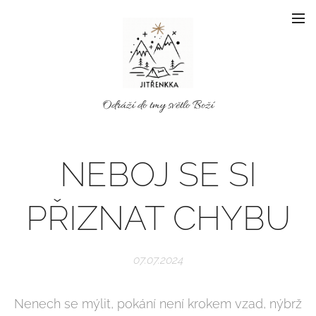
Odráží do tmy světlo Boží
NEBOJ SE SI
PŘIZNAT CHYBU
07.07.2024
Nenech se mýlit, pokání není krokem vzad, nýbrž