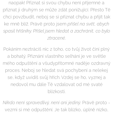
naopak! Přiznat si svou chybu není příjemné a
přiznat ji druhým se může zdát ponižující. Přesto Tě
chci povzbudit, neboj se si přiznat chybu a přijít tak
ke mně blíž. Právě proto jsem
přišel na svět, abych
spasil hříšníky. Přišel jsem hledat a zachránit, co bylo
ztracené
.
Pokáním neztrácíš nic z toho, co tvůj život činí plný
a bohatý. Přiznání vlastního selhání je ve světle
mého odpuštění a všudypřítomné naděje ozdravný
proces. Neboj se hledat svá pochybení a nelekej
se, když uvidíš svůj hřích. Vzdej se ho, vyznej a
nedovol mu dále Tě vzdalovat od mé svaté
blízkosti.
Nikdo není spravedlivý, není ani jediný
. Právě proto -
vezmi si mé odpuštění. Je tak blízko, úplně nízko,