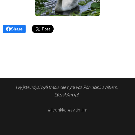
Share
I vy jste kdysi byli tmou, ale nyní vás Pán učinil světlem.
Efezským 5,8
#jitrenkka #svitimjim