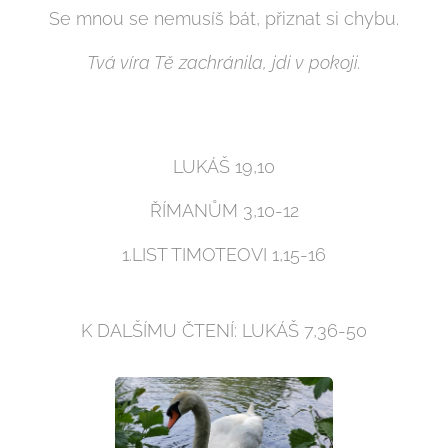
Se mnou se nemusíš bát, přiznat si chybu.
Tvá víra Tě zachránila, jdi v pokoji.
LUKÁŠ 19,10
ŘÍMANŮM 3,10-12
1.LIST TIMOTEOVI 1,15-16
K DALŠÍMU ČTENÍ: LUKÁŠ 7,36-50