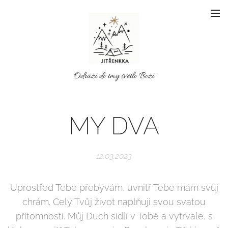
Odráží do tmy světlo Boží
MY DVA
12.03.2023
Uprostřed Tebe přebývám, uvnitř Tebe mám svůj
chrám. Celý Tvůj život naplňuji svou svatou
přítomností. Můj Duch sídlí v Tobě a vytrvale, s