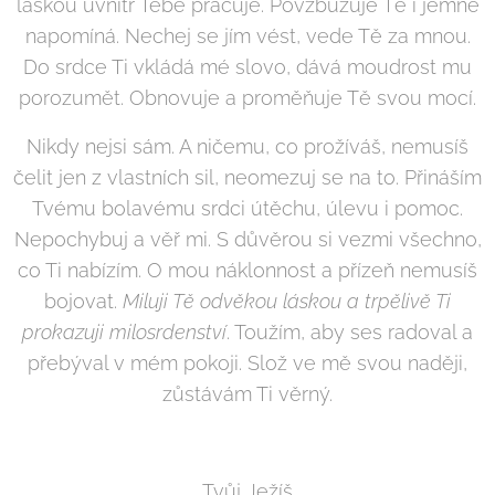
láskou uvnitř Tebe pracuje. Povzbuzuje Tě i jemně
napomíná. Nechej se jím vést, vede Tě za mnou.
Do srdce Ti vkládá mé slovo, dává moudrost mu
porozumět. Obnovuje a proměňuje Tě svou mocí.
Nikdy nejsi sám. A ničemu, co prožíváš, nemusíš
čelit jen z vlastních sil, neomezuj se na to. Přináším
Tvému bolavému srdci útěchu, úlevu i pomoc.
Nepochybuj a věř mi. S důvěrou si vezmi všechno,
co Ti nabízím. O mou náklonnost a přízeň nemusíš
bojovat.
Miluji Tě odvěkou láskou a trpělivě Ti
prokazuji milosrdenství
. Toužím, aby ses radoval a
přebýval v mém pokoji. Slož ve mě svou naději,
zůstávám Ti věrný.
Tvůj Ježíš