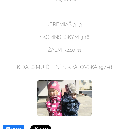
JEREMIÁŠ 31,3
1.KORINSTSKÝM 3,16
ŽALM 52,10-11
K DALŠÍMU ČTENÍ: 1. KRÁLOVSKÁ 19,1-8