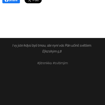
Share
I vy jste kdysi byli tmou, ale nyní vás Pán učinil světlem.
Efezským 5,8
#jitrenkka #svitimjim