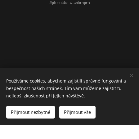
#jitrenkka #svitimjim
Používáme cookies, abychom zajistili správné fungování a
bezpečnost našich stránek. Tím vám můžeme zajistit tu
nejlepší zkušenost při jejich návštěvě.
Přijmout nezbytné
Přijmout vše
Vytvořeno službou
Webnode
Cookies
Vytvořte si webové stránky zdarma!