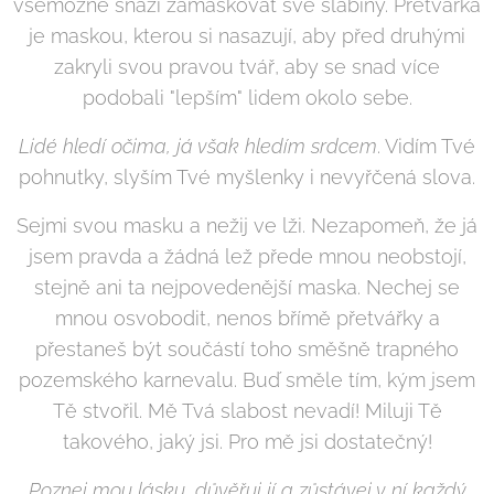
všemožně snaží zamaskovat své slabiny. Přetvářka
je maskou, kterou si nasazují, aby před druhými
zakryli svou pravou tvář, aby se snad více
podobali "lepším" lidem okolo sebe.
Lidé hledí očima, já však hledím srdcem
. Vidím Tvé
pohnutky, slyším Tvé myšlenky i nevyřčená slova.
Sejmi svou masku a nežij ve lži. Nezapomeň, že já
jsem pravda a žádná lež přede mnou neobstojí,
stejně ani ta nejpovedenější maska. Nechej se
mnou osvobodit, nenos břímě přetvářky a
přestaneš být součástí toho směšně trapného
pozemského karnevalu. Buď směle tím, kým jsem
Tě stvořil. Mě Tvá slabost nevadí! Miluji Tě
takového, jaký jsi. Pro mě jsi dostatečný!
Poznej mou lásku, důvěřuj jí a zůstávej v ní každý