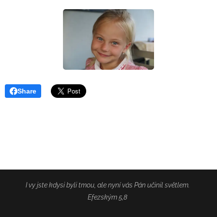
Share
I vy jste kdysi byli tmou, ale nyní vás Pán učinil světlem.
Efezským 5,8