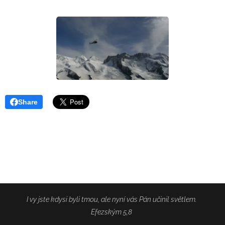
Share
I vy jste kdysi byli tmou, ale nyní vás Pán učinil světlem.
Efezským 5,8