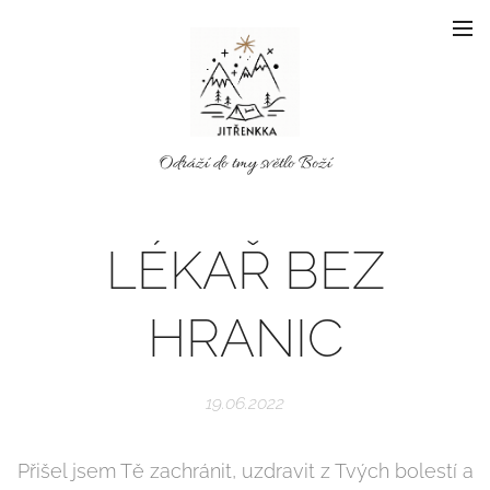
Odráží do tmy světlo Boží
LÉKAŘ BEZ
HRANIC
19.06.2022
Přišel jsem Tě zachránit, uzdravit z Tvých bolestí a