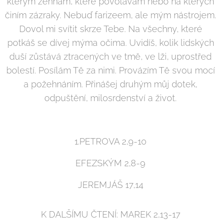
kterým žehnám, které povolávám nebo na kterých
činím zázraky. Nebuď farizeem, ale mým nástrojem.
Dovol mi svítit skrze Tebe. Na všechny, které
potkáš se dívej mýma očima. Uvidíš, kolik lidských
duší zůstává ztracených ve tmě, ve lži, uprostřed
bolestí. Posílám Tě za nimi. Provázím Tě svou mocí
a požehnáním. Přinášej druhým můj dotek,
odpuštění, milosrdenství a život.
1.PETROVA 2,9-10
EFEZSKÝM 2,8-9
JEREMJÁŠ 17,14
K DALŠÍMU ČTENÍ: MAREK 2,13-17