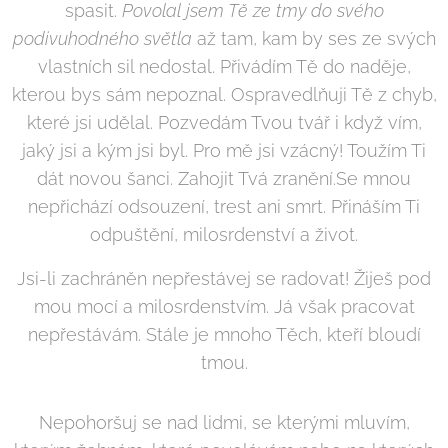
spasit.
Povolal jsem Tě ze tmy do svého
podivuhodného světla
až tam, kam by ses ze svých
vlastních sil nedostal. Přivádím Tě do naděje,
kterou bys sám nepoznal. Ospravedlňuji Tě z chyb,
které jsi udělal. Pozvedám Tvou tvář i když vím,
jaký jsi a kým jsi byl. Pro mě jsi vzácný! Toužím Ti
dát novou šanci. Zahojit Tvá zranění.Se mnou
nepřichází odsouzení, trest ani smrt. Přináším Ti
odpuštění, milosrdenství a život.
Jsi-li zachráněn nepřestávej se radovat! Žiješ pod
mou mocí a milosrdenstvím. Já však pracovat
nepřestávám. Stále je mnoho Těch, kteří bloudí
tmou.
Nepohoršuj se nad lidmi, se kterými mluvím,