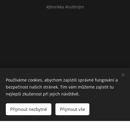
#jitrenkka #svitimjim
Používáme cookies, abychom zajistili správné fungování a
bezpečnost našich stránek. Tím vám můžeme zajistit tu
nejlepší zkušenost při jejich návštěvě.
Přijmout nezbytné
Přijmout vše
Vytvořeno službou
Webnode
Cookies
Vytvořte si webové stránky zdarma!