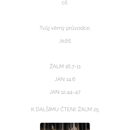
cíl.
Tvůj věrný průvodce,
Ježíš
ŽALM 16,7-11
JAN 14,6
JAN 12,44-47
K DALŠÍMU ČTENÍ: ŽALM 25