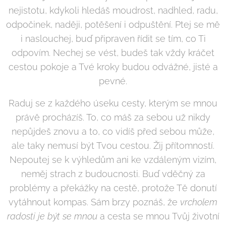
nejistotu, kdykoli hledáš moudrost, nadhled, radu,
odpočinek, naději, potěšení i odpuštění. Ptej se mě
i naslouchej, buď připraven řídit se tím, co Ti
odpovím. Nechej se vést, budeš tak vždy kráčet
cestou pokoje a Tvé kroky budou odvážné, jisté a
pevné.
Raduj se z každého úseku cesty, kterým se mnou
právě procházíš. To, co máš za sebou už nikdy
nepůjdeš znovu a to, co vidíš před sebou může,
ale taky nemusí být Tvou cestou. Žij přítomností.
Nepoutej se k výhledům ani ke vzdáleným vizím,
neměj strach z budoucnosti. Buď vděčný za
problémy a překážky na cestě, protože Tě donutí
vytáhnout kompas. Sám brzy poznáš, že
vrcholem
radosti je být se mnou
a cesta se mnou Tvůj životní