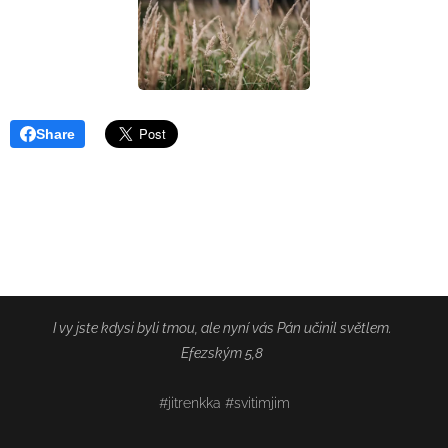
Share
I vy jste kdysi byli tmou, ale nyní vás Pán učinil světlem.
Efezským 5,8
#jitrenkka #svitimjim