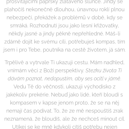
prosvítajícími paprsky zlatavého slunce. Jindy se
plahočíš nekonečně dlouhou, únavnou roklí plnou
nebezpečí, překážek a problémů v době, kdy se
smráká. Rozhodnutí jsou jako lesní křižovatky,
někdy jasné a jindy pěkně nepřehledné. Máš-li
zdárně dojít ke svému cíli, potřebuješ kompas, tím
jsem i pro Tebe, poutníka na cestě životem, já sám.
Trpělivě a vytrvale Ti ukazuji cestu. Mám nadhled,
vnímám věci z Boží perspektivy.
Stezku života Ti
dávám poznat, nedopustím, aby ses ocitl v jámě
.
Vedu Tě do věčnosti, ukazuji východisko z
jakékoliv prekérie. Nebuď jako lidé, kteří bloudí s
kompasem v kapse jenom proto, že se na něj
nemají čas podívat. To, že ze mě nespouštíš zrak
neznamená, že bloudíš, ale že nechceš minout cíl.
Utíkej se ke mně kdykoli cítíš potřebu nejen