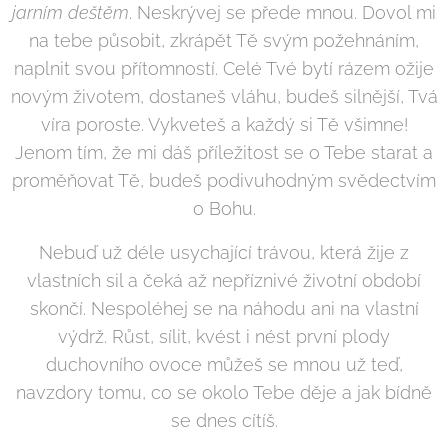
jarním deštěm
. Neskrývej se přede mnou. Dovol mi
na tebe působit, zkrápět Tě svým požehnáním,
naplnit svou přítomností. Celé Tvé bytí rázem ožije
novým životem, dostaneš vláhu, budeš silnější, Tvá
víra poroste. Vykveteš a každý si Tě všimne!
Jenom tím, že mi dáš příležitost se o Tebe starat a
proměňovat Tě, budeš podivuhodným svědectvím
o Bohu.
Nebuď už déle usychající trávou, která žije z
vlastních sil a čeká až nepříznivé životní období
skončí. Nespoléhej se na náhodu ani na vlastní
výdrž. Růst, sílit, kvést i nést první plody
duchovního ovoce můžeš se mnou už teď,
navzdory tomu, co se okolo Tebe děje a jak bídně
se dnes cítíš.