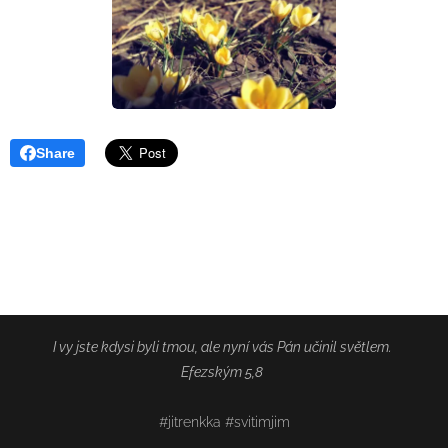
Share
I vy jste kdysi byli tmou, ale nyní vás Pán učinil světlem.
Efezským 5,8
#jitrenkka #svitimjim