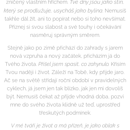
Tvé dny jsou jako stín,
zničený vlastním hříchem.
který se prodlužuje, usycháš jako bylina
. Nemusíš
takhle dál žít, ani to popírat nebo si toho nevšímat.
Přiznej si svou slabost a své touhy i očekávání
nasměruj správným směrem.
Stejně jako po zimě přichází do zahrady s jarem
nová vzpruha a nový začátek, přicházím já do
Tvého života.
Přišel jsem spasit, co zahynulo.
Křísím
Tvou naději i život. Záleží na Tobě, kdy přijde jaro.
Ač se na světě střídají roční období v pravidelných
cyklech, já jsem jen tak blízko, jak jen mi dovolíš
být. Nemusíš čekat až přijde vhodná doba, pozvi
mne do svého života klidně už teď, uprostřed
třeskutých podmínek.
V mé tváři je život a má přízeň, je jako oblak s