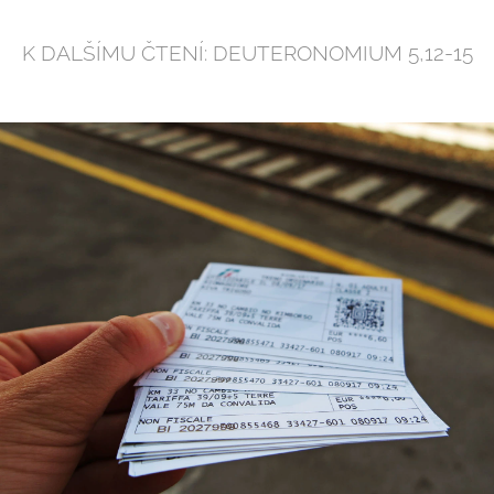
K DALŠÍMU ČTENÍ: DEUTERONOMIUM 5,12-15