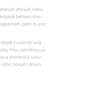
tarostí zhroutil nebo
 kdykoli během dne.
ezapomeň, jsem tu pro
 slepě zvyšovat svůj
esty. Mou odměnou je
e a zkontroluj svou
e vstříc novým dnům.