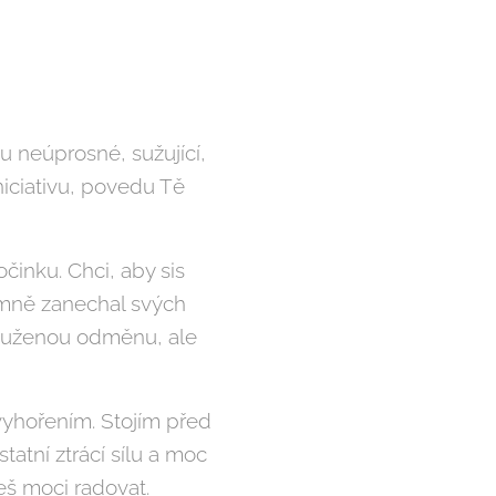
 neúprosné, sužující,
niciativu, povedu Tě
činku. Chci, aby sis
 mně zanechal svých
yslouženou odměnu, ale
vyhořením. Stojím před
atní ztrácí sílu a moc
eš moci radovat.