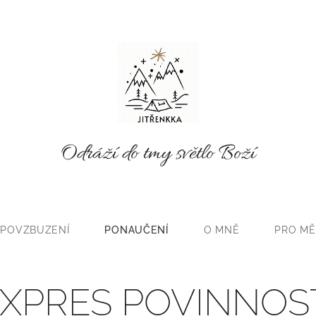
Odráží do tmy světlo Boží
POVZBUZENÍ
PONAUČENÍ
O MNĚ
PRO MĚ
XPRES POVINNOS