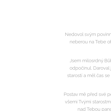
Nedovol svým povinno
neberou na Tebe ohl
Jsem milosrdný Bůh,
odpočinul. Daroval
starostí a měl čas se
Postav mě před své po
všemi Tvými starostmi
nad Tebou panov