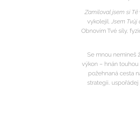
Zamiloval jsem si Tě
vykolejil.
Jsem Tvůj 
Obnovím Tvé síly, fyz
Se mnou nemineš žád
výkon – hnán touhou
požehnaná cesta na
strategii, uspořáde