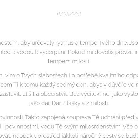
07.05.2023
stem, aby určovaly rytmus a tempo Tvého dne. Jsou
ed a vedou k vyčerpání. Pokud mi dovolíš převzít i
tempem milosti.
 vím o Tvých slabostech i o potřebě kvalitního odpo
 jsem Ti k tomu každý sedmý den, abys v důvěře ve
 zastavit, ztišit a občerstvit. Bez výčitek, ne, jako v
jako dar. Dar z lásky a z milosti.
vinnosti. Takto zapojená souprava Tě uchrání před 
 i povinnostmi, vedu Tě svým milosrdenstvím. Vše ost
at, naopak uprostřed jakkoli náročné cesty se bud