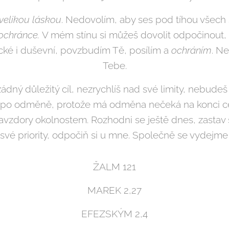
 velikou láskou
. Nedovolím, aby ses pod tíhou všech s
ochránce.
V mém stínu si můžeš dovolit odpočinout,
ické i duševní, povzbudím Tě, posílím a
ochráním
. N
Tebe.
ný důležitý cíl, nezrychlíš nad své limity, nebudeš
 po odměně, protože má odměna nečeká na konci c
vzdory okolnostem. Rozhodni se ještě dnes, zastav s
j své priority, odpočiň si u mne. Společně se vydejm
ŽALM 121
MAREK 2,27
EFEZSKÝM 2,4