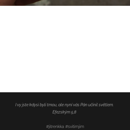
I vy jste kdysi byli tmou, ale nyní vás Pán učinil světlem.
Efezským 5,8
#jitrenkka #svitimjim