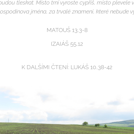
udou tleskat. Místo trní vyroste cypřiš, místo plevele
ospodinova jména, za trvalé znamení, které nebude 
MATOUŠ 13,3-8
IZAIÁŠ 55,12
K DALŠÍMI ČTENÍ: LUKÁŠ 10,38-42