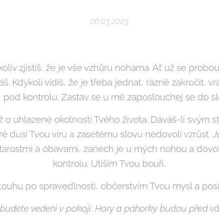
26.03.2023
liv zjistíš, že je vše vzhůru nohama. Ať už se prob
. Kdykoli vidíš, že je třeba jednat, rázně zakročit, vr
 pod kontrolu. Zastav se u mě zaposlouchej se do slo
ž o uhlazené okolnosti Tvého života. Dáváš-li svým s
eré dusí Tvou víru a zasetému slovu nedovolí vzrůst.
J
tarostmi a obavami, zanech je u mých nohou a dovol
kontrolu. Utiším Tvou bouři,
touhu po spravedlnosti, občerstvím Tvou mysl a posil
a budete vedeni v pokoji. Hory a pahorky budou před v