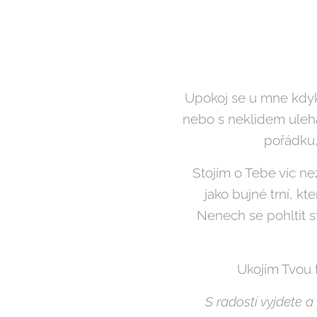
Upokoj se u mne kdyko
nebo s neklidem uleháš
pořádku,
Stojím o Tebe víc ne
jako bujné trní, kt
Nenech se pohltit s
Ukojím Tvou 
S radostí vyjdete 