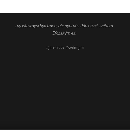
I vy jste kdysi byli tmou, ale nyní vás Pán učinil světlem.
Efezským 5,8
#jitrenkka #svitimjim