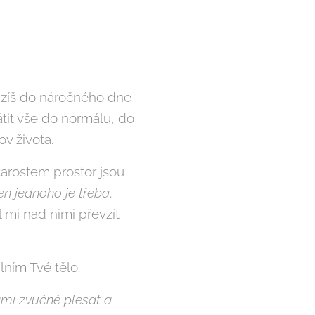
ouzíš do náročného dne
átit vše do normálu, do
v života.
tarostem prostor jsou
en jednoho je třeba
.
 mi nad nimi převzít
ním Tvé tělo.
ámi zvučně plesat a