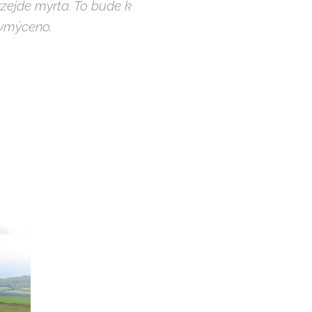
 vzejde myrta. To bude k
vymýceno.