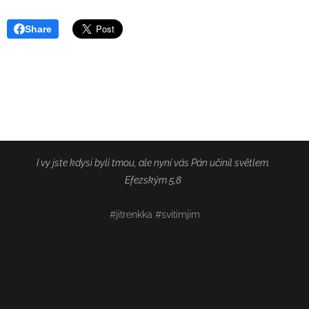
Share
I vy jste kdysi byli tmou, ale nyní vás Pán učinil světlem.
Efezským 5,8
#jitrenkka #svitimjim