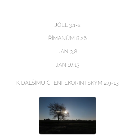
JÓEL 3,1-2
ŘÍMANŮM 8,26
JAN 3,8
JAN 16,13
K DALŠÍMU ČTENÍ: 1.KORINTSKÝM 2,9-13