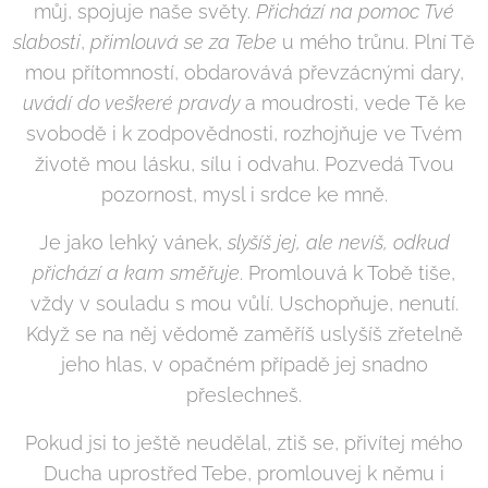
můj, spojuje naše světy.
Přichází na pomoc Tvé
slabosti
,
přimlouvá se za Tebe
u mého trůnu. Plní Tě
mou přítomností, obdarovává převzácnými dary,
uvádí do veškeré pravdy
a moudrosti, vede Tě ke
svobodě i k zodpovědnosti, rozhojňuje ve Tvém
životě mou lásku, sílu i odvahu. Pozvedá Tvou
pozornost, mysl i srdce ke mně.
Je jako lehký vánek,
slyšíš jej, ale nevíš, odkud
přichází a kam směřuje
. Promlouvá k Tobě tiše,
vždy v souladu s mou vůlí. Uschopňuje, nenutí.
Když se na něj vědomě zaměříš uslyšíš zřetelně
jeho hlas, v opačném případě jej snadno
přeslechneš.
Pokud jsi to ještě neudělal, ztiš se, přivítej mého
Ducha uprostřed Tebe, promlouvej k němu i