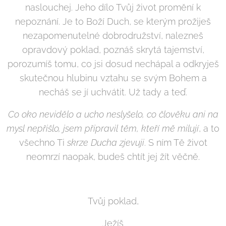
naslouchej. Jeho dílo Tvůj život promění k
nepoznání. Je to Boží Duch, se kterým prožiješ
nezapomenutelné dobrodružství, nalezneš
opravdový poklad, poznáš skrytá tajemství,
porozumíš tomu, co jsi dosud nechápal a odkryješ
skutečnou hlubinu vztahu se svým Bohem a
necháš se jí uchvátit. Už tady a teď.
Co oko nevidělo a ucho neslyšelo, co člověku ani na
mysl nepřišlo, jsem připravil těm, kteří mě milují
, a to
všechno Ti
skrze Ducha zjevuji
. S ním Tě život
neomrzí naopak, budeš chtít jej žít věčně.
Tvůj poklad,
Ježíš