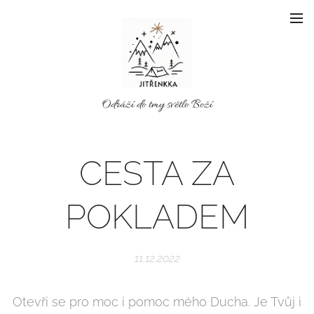
Odráží do tmy světlo Boží
CESTA ZA
POKLADEM
11.12.2022
Otevři se pro moc i pomoc mého Ducha. Je Tvůj i