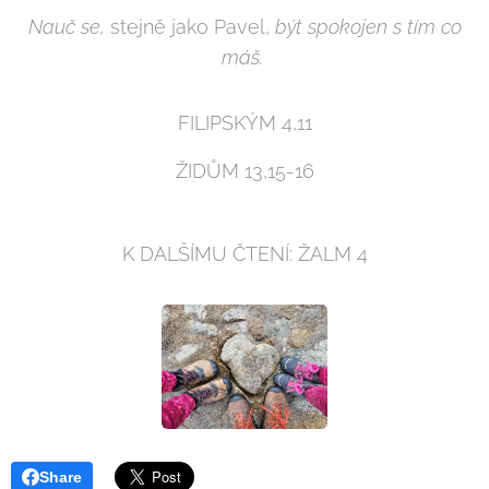
Nauč se,
stejně jako Pavel,
být spokojen s tím co
máš.
FILIPSKÝM 4,11
ŽIDŮM 13,15-16
K DALŠÍMU ČTENÍ: ŽALM 4
Share