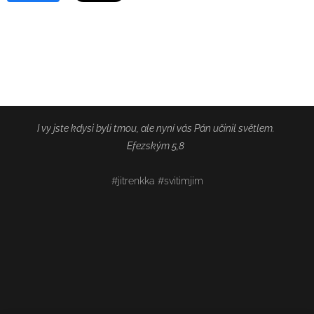
I vy jste kdysi byli tmou, ale nyní vás Pán učinil světlem.
Efezským 5,8
#jitrenkka #svitimjim