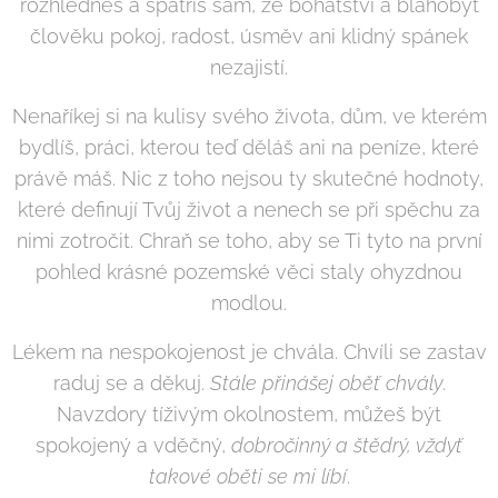
rozhlédneš a spatříš sám, že bohatství a blahobyt
člověku pokoj, radost, úsměv ani klidný spánek
nezajistí.
Nenaříkej si na kulisy svého života, dům, ve kterém
bydlíš, práci, kterou teď děláš ani na peníze, které
právě máš. Nic z toho nejsou ty skutečné hodnoty,
které definují Tvůj život a nenech se při spěchu za
nimi zotročit. Chraň se toho, aby se Ti tyto na první
pohled krásné pozemské věci staly ohyzdnou
modlou.
Lékem na nespokojenost je chvála. Chvíli se zastav
raduj se a děkuj.
Stále přinášej oběť chvály
.
Navzdory tíživým okolnostem, můžeš být
spokojený a vděčný,
dobročinný a štědrý, vždyť
takové oběti se mi líbí
.