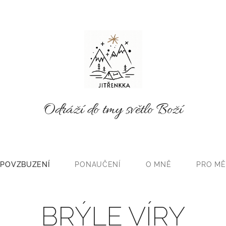
Odráží do tmy světlo Boží
POVZBUZENÍ
PONAUČENÍ
O MNĚ
PRO MĚ
BRÝLE VÍRY