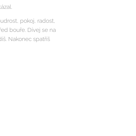
ázal.
udrost, pokoj, radost,
řed bouře. Dívej se na
díš. Nakonec spatříš