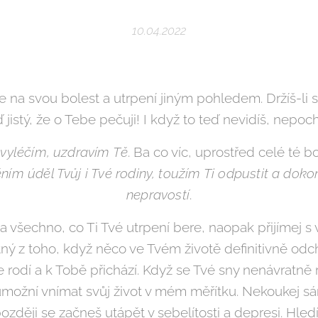
10.04.2022
se na svou bolest a utrpení jiným pohledem. Držíš-li 
ď jistý, že o Tebe pečuji! I když to teď nevidíš, nepoc
 vyléčím, uzdravím Tě
. Ba co víc, uprostřed celé té 
ním úděl Tvůj i Tvé rodiny, toužím Ti odpustit a doko
nepravostí
.
na všechno, co Ti Tvé utrpení bere, naopak přijímej s
ý z toho, když něco ve Tvém životě definitivně odchá
 rodí a k Tobě přichází. Když se Tvé sny nenávratně r
i umožní vnímat svůj život v mém měřítku. Nekoukej sám
zději se začneš utápět v sebelítosti a depresi. Hled