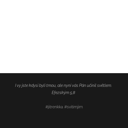
I vy jste kdysi byli tmou, ale nyní vás Pán učinil světlem.
Efezským 5,8
#jitrenkka #svitimjim