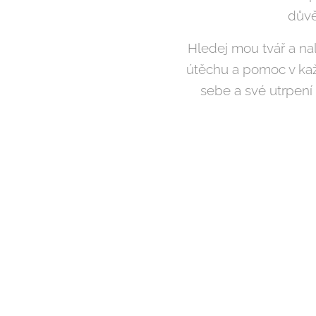
důvě
Hledej mou tvář a nal
útěchu a pomoc v každ
sebe a své utrpení 