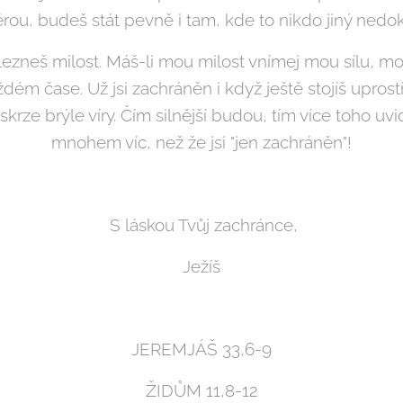
rou, budeš stát pevně i tam, kde to nikdo jiný nedok
ezneš milost. Máš-li mou milost vnímej mou sílu, mo
ém čase. Už jsi zachráněn i když ještě stojíš uprost
skrze brýle víry. Čím silnější budou, tím více toho uvi
mnohem víc, než že jsi "jen zachráněn"!
S láskou Tvůj zachránce,
Ježíš
JEREMJÁŠ 33,6-9
ŽIDŮM 11,8-12