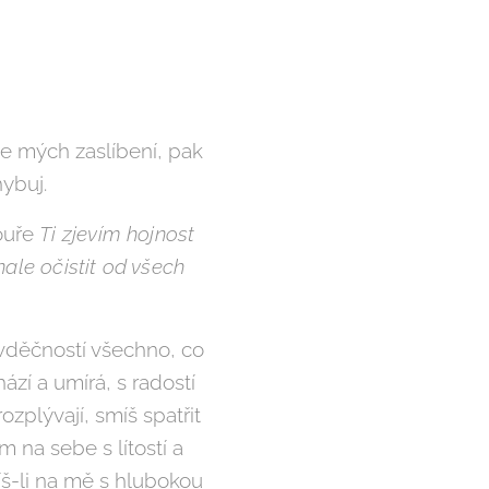
se mých zaslíbení, pak
hybuj.
bouře
Ti zjevím hojnost
nale očistit od všech
 vděčností všechno, co
zí a umírá, s radostí
ozplývají, smíš spatřit
 na sebe s lítostí a
íš-li na mě s hlubokou