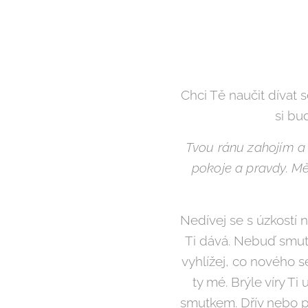
Chci Tě naučit dívat 
si bu
Tvou ránu zahojím a
pokoje a pravdy.
Mě
Nedívej se s úzkostí 
Ti dává. Nebuď smutn
vyhlížej, co nového se
ty mé. Brýle víry T
smutkem. Dřív nebo po