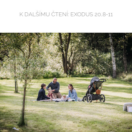
K DALŠÍMU ČTENÍ: EXODUS 20,8-11