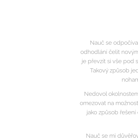
Nauč se odpočívat 
odhodlání čelit novým
je převzít si vše pod 
Takový způsob jed
nohama
Nedovol okolnostem
omezovat na možnosti 
jako způsob řešení
Nauč se mi důvěřovat