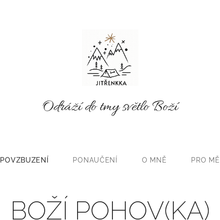
Odráží do tmy světlo Boží
POVZBUZENÍ
PONAUČENÍ
O MNĚ
PRO MĚ
BOŽÍ POHOV(KA)