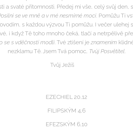
ti a svaté přítomnosti. Předej mi vše, celý svůj den, st
Posilni se ve mně a v mé nesmírné moci
. Pomůžu Ti vst
odím, s každou výzvou Ti pomůžu. I večer ulehej s 
, i když Tě toho mnoho čeká, tlačí a netrpělivě př
no se s vděčností modli
. Tvé ztišení je
znamením
klidné
nezklamu Tě. Jsem Tvá pomoc,
Tvůj Posvětitel
.
Tvůj Ježíš 🖤
EZECHIEL 20,12
FILIPSKÝM 4,6
EFEZSKÝM 6,10