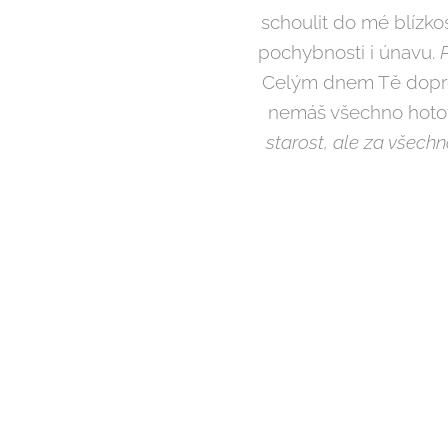
schoulit do mé blízkos
pochybnosti i únavu.
Celým dnem Tě doprov
nemáš všechno hotové
starost, ale za všech