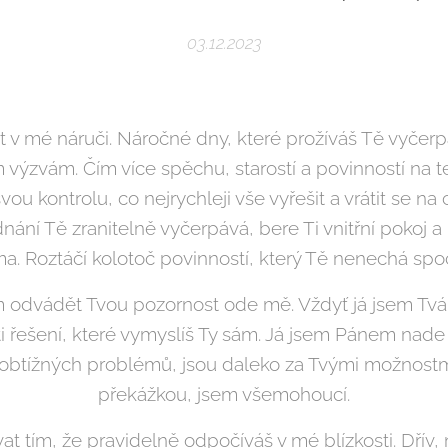
03.12.2023
v mé náruči. Náročné dny, které prožíváš Tě vyčerpáva
 výzvám. Čím více spěchu, starostí a povinností na t
svou kontrolu, co nejrychleji vše vyřešit a vrátit se n
nání Tě zranitelně vyčerpává, bere Ti vnitřní pokoj
. Roztáčí kolotoč povinností, který Tě nenechá spo
 odvádět Tvou pozornost ode mě. Vždyť já jsem Tv
řešení, které vymyslíš Ty sám. Já jsem Pánem nade 
 obtížných problémů, jsou daleko za Tvými možnostm
překážkou, jsem všemohoucí.
 tím, že pravidelně odpočíváš v mé blízkosti. Dřív, 