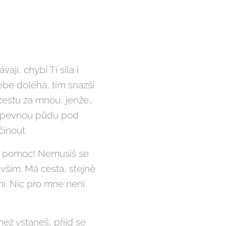
jí, chybí Ti síla i
ebe doléhá, tím snazší
a cestu za mnou, jenže…
 a pevnou půdu pod
činout.
á pomoc! Nemusíš se
vším. Má cesta, stejně
i. Nic pro mne není
než vstaneš, přijď se