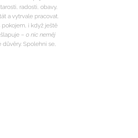
arosti, radosti, obavy,
át a vytrvale pracovat.
pokojem, i když ještě
ešlapuje –
o nic neměj
 důvěry. Spolehni se,