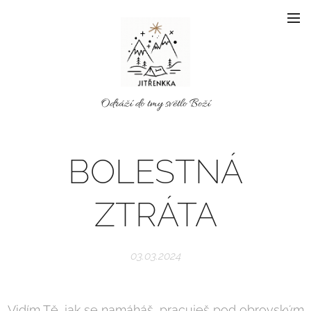
Odráží do tmy světlo Boží
BOLESTNÁ
ZTRÁTA
03.03.2024
Vidím Tě, jak se namáháš, pracuješ pod obrovským