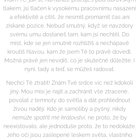
tlakem, jsi tlačen k vysokému pracovnímu nasazení
a efektivitě a cítíš, že nesmíš promarnit čas ani
získané pozice. Nebuď smutný, když se navzdory
svému umu dostaneš tam, kam jsi nechtěl. Do
míst, kde se jen smutně rozhlížíš a nechápavě
kroutíš hlavou, kam že jsem Tě to právě dovedl.
Možná právě jen nevidíš, co je skutečně důležité. I
nyní, tady a teď, se můžeš radovat.
Nechci Tě ztratit! Znám Tvé srdce víc než kdokoli
jiný. Mou misí je najít a zachránit vše ztracené,
povolat z temnoty do světla a dát prohlédnout
živou nadějí. Kdo je samolibý a pyšný, nikdy
nemůže spatřit mé království
, ne proto, že by
neexistovalo, ale jednoduše proto, že to nedokáže.
Jeho oči jsou zaslepené leskem světa, vlastního