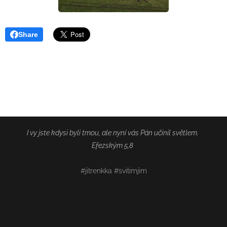
Share
I vy jste kdysi byli tmou, ale nyní vás Pán učinil světlem.
Efezským 5,8
#jitrenkka #svitimjim