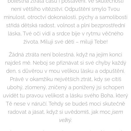
bolestná ztráta času i postavení, ve skutečnosti
není většího vítězství. Odpuštění smylo Tvou
minulost, otroctví dokonalosti, pýchy a samolibosti
střídá dětská radost, volnost a plní bezprostřední
láska, Tvé oči vidí a srdce bije v rytmu věčného
života. Miluji své děti – miluji Tebe!
Žádná ztráta není bolestná, když na jejím konci
najdeš mě. Neboj se přiznávat si své chyby každý
den, s důvěrou v mou velikou lásku a odpuštění.
Právě v okamžiku největších ztrát, kdy se cítíš
ubohý, zlomený, zničený a ponížený jsi schopen
uvidět tu pravou velikost a lásku svého Boha, který
Tě nese v náručí. Tehdy se budeš moci skutečně
radovat a jásat, když si uvědomíš, jak moc
jsem
velký
.