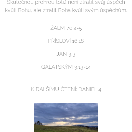
Skutečnou prohrou totiž není ztratit svůj úspěch
kvůli Bohu, ale ztratit Boha kvůli svým úspěchům.
ŽALM 70,4-5
PŘÍSLOVÍ 16,18
JAN 3,3
GALATSKÝM 3,13-14
K DALŠÍMU ČTENÍ: DANIEL 4