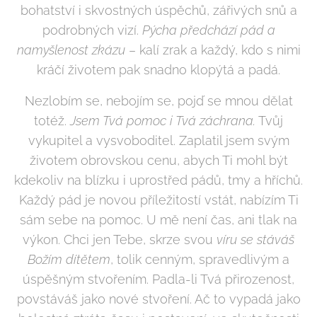
bohatství i skvostných úspěchů, zářivých snů a
podrobných vizí.
Pýcha předchází pád a
namyšlenost zkázu
– kalí zrak a každý, kdo s nimi
kráčí životem pak snadno klopýtá a padá.
Nezlobím se, nebojím se, pojď se mnou dělat
totéž.
Jsem Tvá pomoc i Tvá záchrana.
Tvůj
vykupitel a vysvoboditel. Zaplatil jsem svým
životem obrovskou cenu, abych Ti mohl být
kdekoliv na blízku i uprostřed pádů, tmy a hříchů.
Každý pád je novou příležitostí vstát, nabízím Ti
sám sebe na pomoc. U mě není čas, ani tlak na
výkon. Chci jen Tebe, skrze svou
víru se stáváš
Božím dítětem
, tolik cenným, spravedlivým a
úspěšným stvořením. Padla-li Tvá přirozenost,
povstáváš jako nové stvoření. Ač to vypadá jako