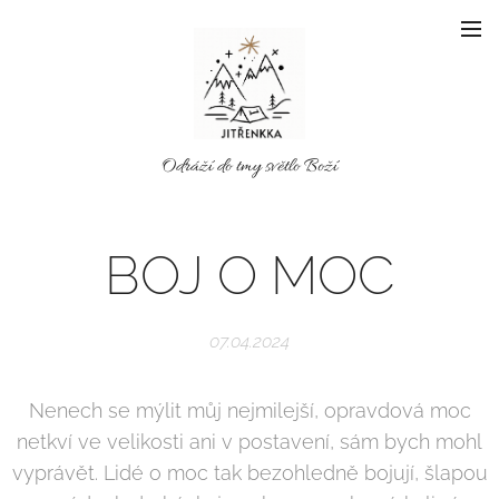
Odráží do tmy světlo Boží
BOJ O MOC
07.04.2024
Nenech se mýlit můj nejmilejší, opravdová moc
netkví ve velikosti ani v postavení, sám bych mohl
vyprávět. Lidé o moc tak bezohledně bojují, šlapou