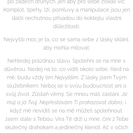
po zádech druhých, jen aby pro sebe získali víc.
Komplot, špehy, lži, pomluvy a manipulace jsou jen
další nechutnou přísadou do koktejlu vlastní
důležitosti.
Nejvyšší moc je ta, co se sama sebe z lásky sklání,
aby mohla milovat.
Nehledej prázdnou slávu. Spolehni se na mne s
důvěrou. Nedej na to, co vidíš okolo sebe, hleď na
mě, budu vždy tím
Nejvyšším
. Z lásky jsem Tvým
služebníkem. Neboj se o svou budoucnost ani o
svůj život. Zůstaň věrný. Se mnou máš zastání.
Jsi
můj a já Tvůj.
Nepřestávám Ti prokazovat dobro
, i
když mě nevidíš se na mě můžeš spolehnout.
Jsem stále s Tebou. Víra Tě drží u mne, činí z Tebe
skutečný drahokam a jedinečný klenot. Ač v očích