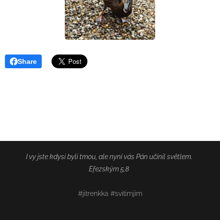
Share
I vy jste kdysi byli tmou, ale nyní vás Pán učinil světlem.
Efezským 5,8
#jitrenkka #svitimjim