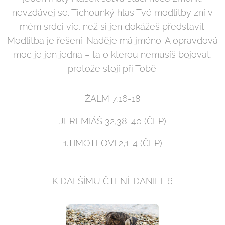
nevzdávej se. Tichounký hlas Tvé modlitby zní v
mém srdci víc, než si jen dokážeš představit.
Modlitba je řešení. Naděje má jméno. A opravdová
moc je jen jedna – ta o kterou nemusíš bojovat,
protože stojí při Tobě.
ŽALM 7,16-18
JEREMIÁŠ 32,38-40 (ČEP)
1.TIMOTEOVI 2,1-4 (ČEP)
K DALŠÍMU ČTENÍ: DANIEL 6