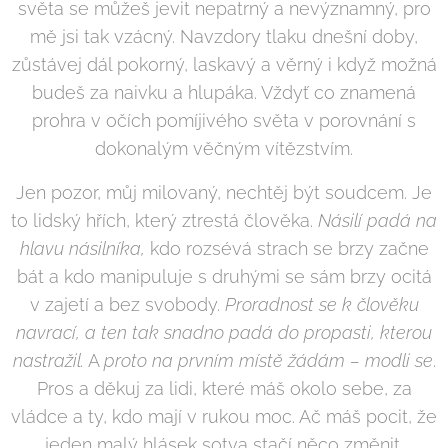
světa se můžeš jevit nepatrný a nevýznamný, pro
mě jsi tak vzácný. Navzdory tlaku dnešní doby,
zůstávej dál pokorný, laskavý a věrný i když možná
budeš za naivku a hlupáka. Vždyť co znamená
prohra v očích pomíjivého světa v porovnání s
dokonalým věčným vítězstvím.
Jen pozor, můj milovaný, nechtěj být soudcem. Je
to lidský hřích, který ztrestá člověka.
Násilí padá na
hlavu násilníka,
kdo rozsévá strach se brzy začne
bát a kdo manipuluje s druhými se sám brzy ocitá
v zajetí a bez svobody.
Proradnost se k člověku
navrací, a ten tak snadno padá do propasti, kterou
nastražil.
A
proto na prvním místě žádám – modli se
.
Pros a děkuj za lidi, které máš okolo sebe, za
vládce a ty, kdo mají v rukou moc. Ač máš pocit, že
jeden malý hlásek sotva stačí něco změnit,