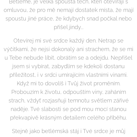
Betlémě, je velká spousta těch, kteří otevírají s
omluvou, že pro mě nemají dostatek místa, že mají
spoustu jiné práce, že kdybych snad počkal nebo
přišel jindy...
Otevírej mi své srdce každý den. Netrap se
výčitkami, že nejsi dokonalý ani strachem, že se mi
u Tebe nebude líbit, obrátím se a odejdu. Nepřišel
jsem si vybírat, zabydlím se kdekoli dostanu
příležitost, i v srdci umírajícím vlastními vinami.
Když mi to dovolíš i Tvůj život proměním.
Probouzím k životu, odpouštím viny, zaháním
strach, vždyť rozjasňuji temnotu světlem zářivé
naděje. Tvé slabosti se pod mou mocí stanou
překvapivě krásným detailem celého příběhu.
Stejně jako betlémská stáj i Tvé srdce je můj