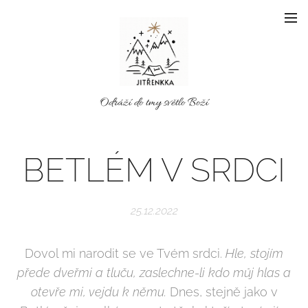
Odráží do tmy světlo Boží
BETLÉM V SRDCI
25.12.2022
Dovol mi narodit se ve Tvém srdci.
Hle, stojím
přede dveřmi a tluču, zaslechne-li kdo můj hlas a
otevře mi, vejdu k němu.
Dnes, stejně jako v