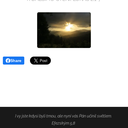
Share
I vy jste kdysi byli tmou, ale nyní vás Pán učinil světlem.
Efezským 5,8