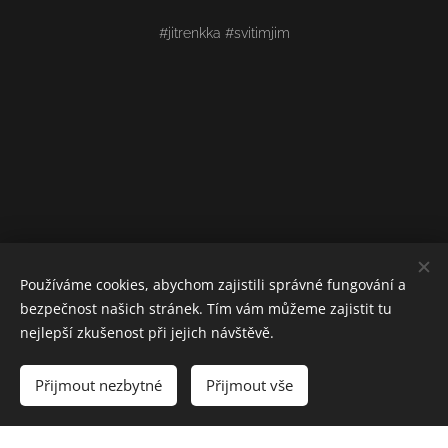
#jitrenkka #svitimjim
Používáme cookies, abychom zajistili správné fungování a
bezpečnost našich stránek. Tím vám můžeme zajistit tu
nejlepší zkušenost při jejich návštěvě.
Přijmout nezbytné
Přijmout vše
Vytvořeno službou
Webnode
Cookies