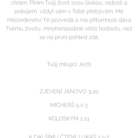
chrám. Plním Tvůj život svou láskou, radostí a
pokojem, vždyť sám v Tobě přebývám. Mé
milosrdenství Tě pozvedá a má přítomnost dává
Tvému životu, mnohonásobně větší hodnotu, než
se na první pohled zdá.
Tvůj milující Ježíš
ZJEVENÍ JANOVO 3,20
MICHEÁŠ 5,1-3
KOLOSKÝM 2,13
K DALŠÍMU ČTENÍ: LUKÁŠ 2,1-7