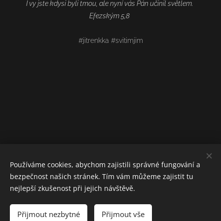
I vy jste kdysi byli tmou, ale nyní vás Pán učinil světlem.
Efezským 5,8
#jitrenkka #svitimjim
Používáme cookies, abychom zajistili správné fungování a
bezpečnost našich stránek. Tím vám můžeme zajistit tu
nejlepší zkušenost při jejich návštěvě.
Přijmout nezbytné
Přijmout vše
Vytvořeno službou
Webnode
Cookies