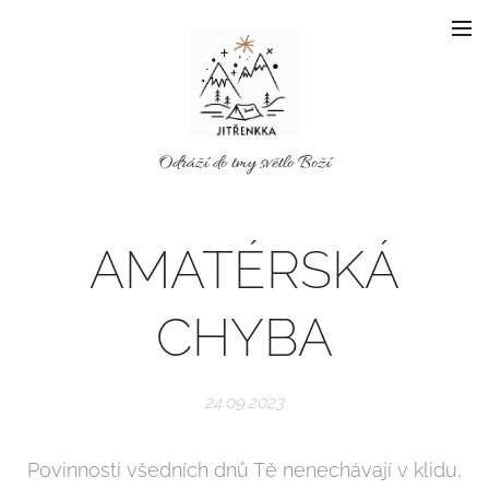
Odráží do tmy světlo Boží
AMATÉRSKÁ
CHYBA
24.09.2023
Povinnosti všedních dnů Tě nenechávají v klidu,