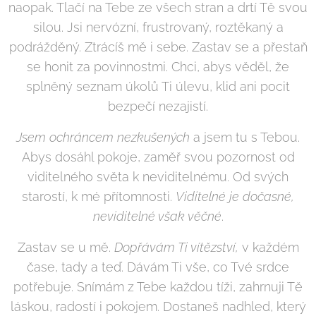
naopak. Tlačí na Tebe ze všech stran a drtí Tě svou
silou. Jsi nervózní, frustrovaný, roztěkaný a
podrážděný. Ztrácíš mě i sebe. Zastav se a přestaň
se honit za povinnostmi. Chci, abys věděl, že
splněný seznam úkolů Ti úlevu, klid ani pocit
bezpečí nezajistí.
Jsem ochráncem nezkušených
a jsem tu s Tebou.
Abys dosáhl pokoje, zaměř svou pozornost od
viditelného světa k neviditelnému. Od svých
starostí, k mé přítomnosti.
Viditelné je dočasné,
neviditelné však věčné
.
Zastav se u mě.
Dopřávám Ti vítězství,
v každém
čase, tady a teď. Dávám Ti vše, co Tvé srdce
potřebuje. Snímám z Tebe každou tíži, zahrnuji Tě
láskou, radostí i pokojem. Dostaneš nadhled, který