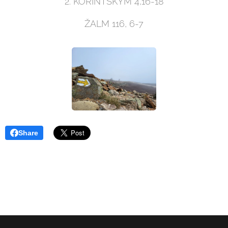
2. KORINTSKÝM 4,16-18
ŽALM 116, 6-7
Share